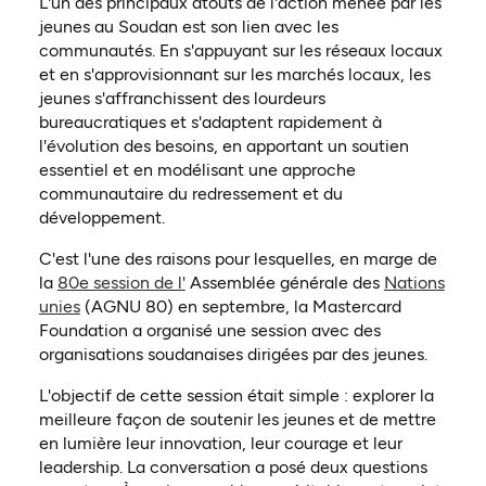
L'un des principaux atouts de l'action menée par les
jeunes au Soudan est son lien avec les
communautés. En s'appuyant sur les réseaux locaux
et en s'approvisionnant sur les marchés locaux, les
jeunes s'affranchissent des lourdeurs
bureaucratiques et s'adaptent rapidement à
l'évolution des besoins, en apportant un soutien
essentiel et en modélisant une approche
communautaire du redressement et du
développement.
C'est l'une des raisons pour lesquelles, en marge de
(ouvre dans un nouvel onglet)
la
80e session de l'
Assemblée générale des
Nations
(ouvre dans un nouvel onglet)
unies
(AGNU 80) en septembre, la Mastercard
Foundation a organisé une session avec des
organisations soudanaises dirigées par des jeunes.
L'objectif de cette session était simple : explorer la
meilleure façon de soutenir les jeunes et de mettre
en lumière leur innovation, leur courage et leur
leadership. La conversation a posé deux questions