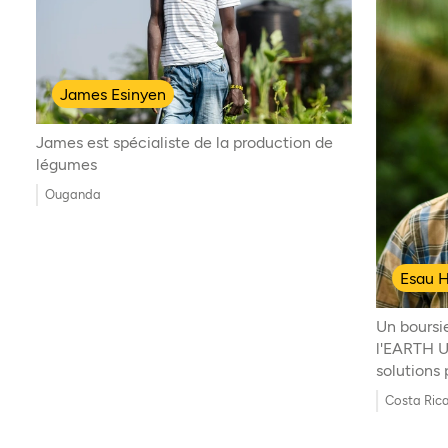
James Esinyen
James est spécialiste de la production de
légumes
Ouganda
Esau H
Un boursi
l'EARTH U
solutions
Costa Ric