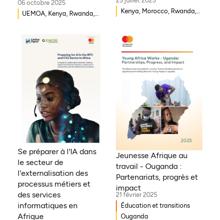
25 juillet 2025
06 octobre 2025
Kenya, Morocco, Rwanda,
UEMOA, Kenya, Rwanda,
Ouganda, Éthiopie, Ghana,
Burkina Faso, Guinée-
Mozambique, Mali,
Bissau, Djibouti,
République démocratique
Mozambique, Égypte,
du Congo, Malawi, Gambie,
Bénin, Ghana, Sénégal,
Burkina Faso, Erythrée,
Zambie, Ouganda, Côte
Égypte, Djibouti, Côte
d'Ivoire, Sierra Leone,
d'Ivoire, Zambie, Syrie,
Erythrée, Gambie, Eswatini,
Tchad, Eswatini, Zimbabwe,
République démocratique
Tanzanie, Sud Soudan,
du Congo, Tanzanie,
Somalie, Sierra Leone,
Nigéria, Zimbabwe, Sud
Afrique du Sud, Guinée-
Soudan, Afrique du Sud,
Bissau, Sénégal, Niger,
Cameroun, Éthiopie, Niger,
Se préparer à l'IA dans
Cameroun, UEMOA, Nigéria,
Morocco, Malawi, Tchad,
Jeunesse Afrique au
le secteur de
Bénin, Togo
Syrie, Mali, Togo, Somalie
travail - Ouganda :
l'externalisation des
Partenariats, progrès et
processus métiers et
impact
des services
21 février 2025
informatiques en
Éducation et transitions
Afrique
Ouganda