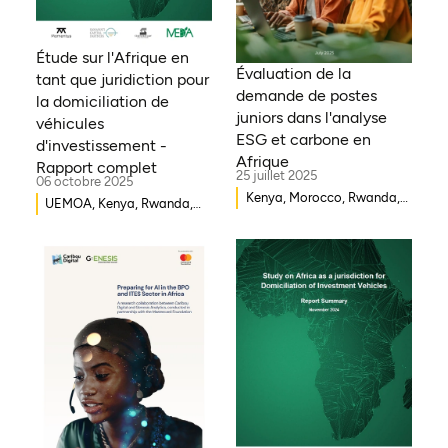
Étude sur l'Afrique en
Évaluation de la
tant que juridiction pour
demande de postes
la domiciliation de
juniors dans l'analyse
véhicules
ESG et carbone en
d'investissement -
Afrique
Rapport complet
25 juillet 2025
06 octobre 2025
Kenya, Morocco, Rwanda,
UEMOA, Kenya, Rwanda,
Ouganda, Éthiopie, Ghana,
Burkina Faso, Guinée-
Mozambique, Mali,
Bissau, Djibouti,
République démocratique
Mozambique, Égypte,
du Congo, Malawi, Gambie,
Bénin, Ghana, Sénégal,
Burkina Faso, Erythrée,
Zambie, Ouganda, Côte
Égypte, Djibouti, Côte
d'Ivoire, Sierra Leone,
d'Ivoire, Zambie, Syrie,
Erythrée, Gambie, Eswatini,
Tchad, Eswatini, Zimbabwe,
République démocratique
Tanzanie, Sud Soudan,
du Congo, Tanzanie,
Somalie, Sierra Leone,
Nigéria, Zimbabwe, Sud
Afrique du Sud, Guinée-
Soudan, Afrique du Sud,