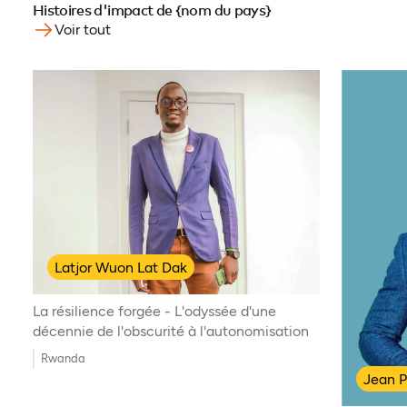
Histoires d'impact de {nom du pays}
Voir tout
Latjor Wuon Lat Dak
La résilience forgée - L'odyssée d'une
décennie de l'obscurité à l'autonomisation
Rwanda
Jean P