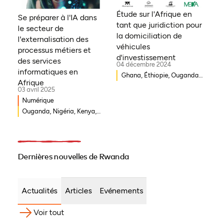
Bissau, Sénégal, Niger,
Cameroun, Éthiopie, Niger,
Étude sur l'Afrique en
Se préparer à l'IA dans
Cameroun, UEMOA, Nigéria,
Morocco, Malawi, Tchad,
tant que juridiction pour
le secteur de
Bénin, Togo
Syrie, Mali, Togo, Somalie
la domiciliation de
l'externalisation des
véhicules
processus métiers et
d'investissement
des services
04 décembre 2024
informatiques en
Ghana, Éthiopie, Ouganda,
Afrique
Kenya, Togo, Rwanda,
03 avril 2025
Sénégal, Morocco, Afrique
Numérique
du Sud, Côte d'Ivoire,
Ouganda, Nigéria, Kenya,
Nigéria
Rwanda, Afrique du Sud
Dernières nouvelles de Rwanda
Actualités
Articles
Evénements
Voir tout