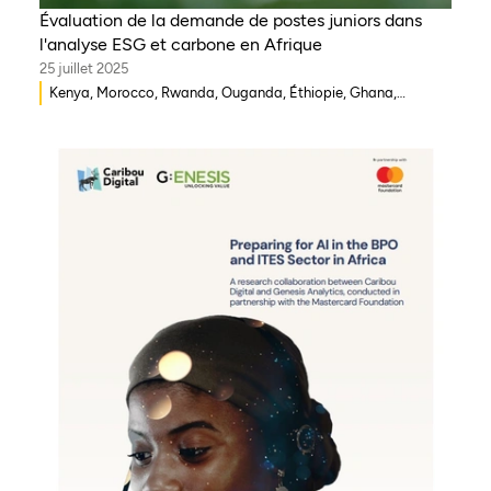
Évaluation de la demande de postes juniors dans
l'analyse ESG et carbone en Afrique
25 juillet 2025
Kenya, Morocco, Rwanda, Ouganda, Éthiopie, Ghana,
Mozambique, Mali, République démocratique du Congo,
Malawi, Gambie, Burkina Faso, Erythrée, Égypte, Djibouti,
Côte d'Ivoire, Zambie, Syrie, Tchad, Eswatini, Zimbabwe,
Tanzanie, Sud Soudan, Somalie, Sierra Leone, Afrique du Sud,
Guinée-Bissau, Sénégal, Niger, Cameroun, UEMOA, Nigéria,
Bénin, Togo