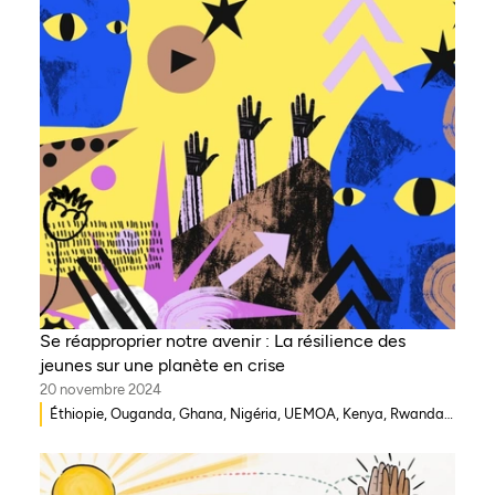
Se réapproprier notre avenir : La résilience des
jeunes sur une planète en crise
20 novembre 2024
Éthiopie, Ouganda, Ghana, Nigéria, UEMOA, Kenya, Rwanda,
Mozambique, Morocco, Mali, Malawi, Liban, Gambie, Inde,
Erythrée, Égypte, Djibouti, Côte d'Ivoire, République
démocratique du Congo, Zambie, Syrie, Tchad, Eswatini,