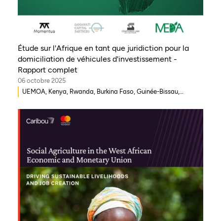
Étude sur l'Afrique en tant que juridiction pour la
domiciliation de véhicules d'investissement -
Rapport complet
06 octobre 2025
UEMOA, Kenya, Rwanda, Burkina Faso, Guinée-Bissau,
Djibouti, Mozambique, Égypte, Bénin, Ghana, Sénégal,
Zambie, Ouganda, Côte d'Ivoire, Sierra Leone, Erythrée,
Gambie, Eswatini, République démocratique du Congo,
Tanzanie, Nigéria, Zimbabwe, Sud Soudan, Afrique du Sud,
Cameroun, Éthiopie, Niger, Morocco, Malawi, Tchad, Syrie,
Mali, Togo, Somalie