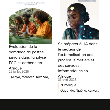
Zambie, Ouganda, Côte
d'Ivoire, Sierra Leone,
Erythrée, Gambie, Eswatini,
République démocratique
du Congo, Tanzanie,
Nigéria, Zimbabwe, Sud
Soudan, Afrique du Sud,
Cameroun, Éthiopie, Niger,
Se préparer à l'IA dans
Morocco, Malawi, Tchad,
Évaluation de la
le secteur de
Syrie, Mali, Togo, Somalie
demande de postes
l'externalisation des
juniors dans l'analyse
processus métiers et
ESG et carbone en
des services
Afrique
informatiques en
25 juillet 2025
Afrique
Kenya, Morocco, Rwanda,
03 avril 2025
Ouganda, Éthiopie, Ghana,
Numérique
Mozambique, Mali,
Ouganda, Nigéria, Kenya,
République démocratique
Rwanda, Afrique du Sud
du Congo, Malawi, Gambie,
Burkina Faso, Erythrée,
Égypte, Djibouti, Côte