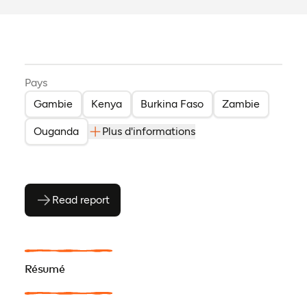
Pays
Gambie
Kenya
Burkina Faso
Zambie
Ouganda
Plus d'informations
Read report
(ouvre en PDF)
(ouvre dans un nouvel onglet)
Résumé