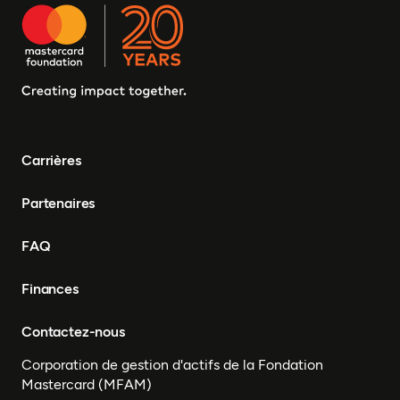
d'Ivoire, Zambie, Syrie,
Tchad, Eswatini, Zimbabwe,
Tanzanie, Sud Soudan,
Somalie, Sierra Leone,
Afrique du Sud, Guinée-
Bissau, Sénégal, Niger,
Cameroun, UEMOA, Nigéria,
Bénin, Togo
Carrières
Partenaires
FAQ
Finances
Contactez-nous
Corporation de gestion d'actifs de la Fondation
Mastercard (MFAM)