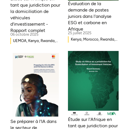
Évaluation de la
tant que juridiction pour
demande de postes
la domiciliation de
juniors dans l'analyse
véhicules
ESG et carbone en
d'investissement -
Afrique
Rapport complet
25 juillet 2025
06 octobre 2025
Kenya, Morocco, Rwanda,
UEMOA, Kenya, Rwanda,
Ouganda, Éthiopie, Ghana,
Burkina Faso, Guinée-
Mozambique, Mali,
Bissau, Djibouti,
République démocratique
Mozambique, Égypte,
du Congo, Malawi, Gambie,
Bénin, Ghana, Sénégal,
Burkina Faso, Erythrée,
Zambie, Ouganda, Côte
Égypte, Djibouti, Côte
d'Ivoire, Sierra Leone,
d'Ivoire, Zambie, Syrie,
Erythrée, Gambie, Eswatini,
Tchad, Eswatini, Zimbabwe,
République démocratique
Tanzanie, Sud Soudan,
du Congo, Tanzanie,
Somalie, Sierra Leone,
Nigéria, Zimbabwe, Sud
Afrique du Sud, Guinée-
Soudan, Afrique du Sud,
Bissau, Sénégal, Niger,
Cameroun, Éthiopie, Niger,
Étude sur l'Afrique en
Se préparer à l'IA dans
Cameroun, UEMOA, Nigéria,
Morocco, Malawi, Tchad,
tant que juridiction pour
le secteur de
Bénin, Togo