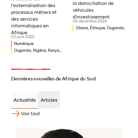
Syrie, Mali, Togo, Somalie
la domiciliation de
l'externalisation des
véhicules
processus métiers et
d'investissement
des services
04 décembre 2024
informatiques en
Ghana, Éthiopie, Ouganda,
Afrique
Kenya, Togo, Rwanda,
03 avril 2025
Sénégal, Morocco, Afrique
Numérique
du Sud, Côte d'Ivoire,
Ouganda, Nigéria, Kenya,
Nigéria
Rwanda, Afrique du Sud
Dernières nouvelles de Afrique du Sud
Actualités
Articles
Voir tout