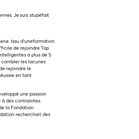
nnes. Je suis stupéfait
rie. Issu d'une
formation
ifficile de rejoindre Tap
ntelligentes à plus de 5
de combler les lacunes
 de rejoindre le
éussie en tant
développé une passion
é à des contraintes
de la Fondation
ndation recherchait des