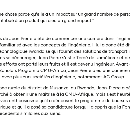
nne chose parce qu'elle a un impact sur un grand nombre de perso
contribué à un produit qui a eu un grand impact
".
is de Jean Pierre a été de commencer une carrière dans l'ingénie
s familiarisé avec les concepts de l'ingénierie. Il lui a donc été d
echnologique rwandaise qui fournit des solutions de transport i
Sans se décourager, Jean Pierre s'est efforcé de s'améliorer et 
es efforts ont porté leurs fruits et il est devenu ingénieur. Avant
cholars Program à CMU-Africa, Jean Pierre a eu une carrière r
illé avec plusieurs sociétés d'ingénierie, notamment AC Group.
one rurale du district de Musanze, au Rwanda, Jean-Pierre a 
herché à obtenir une maîtrise à la CMU-Afrique, mais s'est heurt
 avec enthousiasme qu'il a découvert le programme de bourses 
que et qu'il a posé sa candidature lorsqu'il a appris que la Fo
écédents similaires aux siens
.