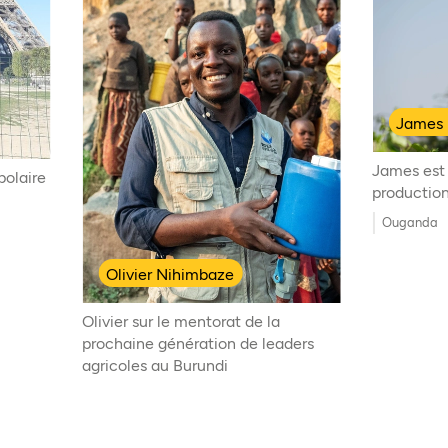
James 
James est 
polaire
productio
Ouganda
Olivier Nihimbaze
Olivier sur le mentorat de la
prochaine génération de leaders
agricoles au Burundi