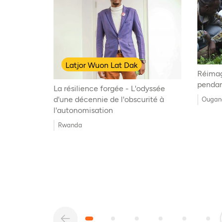
Latjor Wuon Lat Dak
Réimag
penda
La résilience forgée - L'odyssée
d'une décennie de l'obscurité à
Ougand
l'autonomisation
Congo
Rwanda