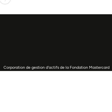
Corporation de gestion d'actifs de la Fondation Mastercard
(MFAM)
Directives de marque
Politiques et directives pour les fournisseurs
Guide de développement de programme