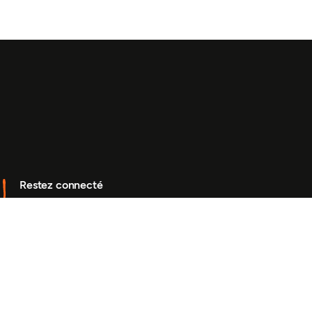
Restez connecté
Abonnez-vous à notre bulletin pour recevoir des mises
à jour sur notre travail et des occasions de vous
impliquer.