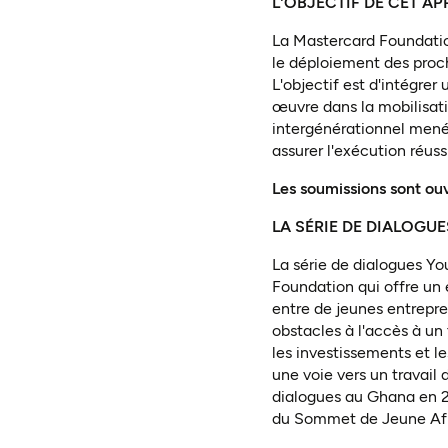
L'OBJECTIF DE CET AP
La Mastercard Foundatio
le déploiement des proch
L'objectif est d'intégrer
œuvre dans la mobilisati
intergénérationnel mené
assurer l'exécution réuss
Les soumissions sont ouv
LA SÉRIE DE DIALOGU
La série de dialogues Yo
Foundation qui offre un 
entre de jeunes entrepre
obstacles à l'accès à un
les investissements et l
une voie vers un travail 
dialogues au Ghana en 20
du Sommet de Jeune Afr