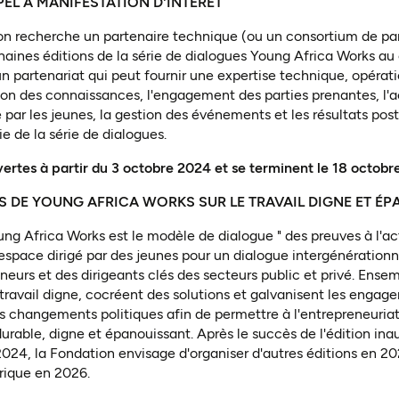
PEL A MANIFESTATION D'INTERET
n recherche un partenaire technique (ou un consortium de par
aines éditions de la série de dialogues Young Africa Works au
 un partenariat qui peut fournir une expertise technique, opérat
on des connaissances, l'engagement des parties prenantes, l'a
 par les jeunes, la gestion des événements et les résultats p
ie de la série de dialogues.
ertes à partir du 3 octobre 2024 et se terminent le 18 octobr
ES DE YOUNG AFRICA WORKS SUR LE TRAVAIL DIGNE ET É
ung Africa Works est le modèle de dialogue " des preuves à l'ac
espace dirigé par des jeunes pour un dialogue intergénérationne
neurs et des dirigeants clés des secteurs public et privé. Ensem
 travail digne, cocréent des solutions et galvanisent les enga
es changements politiques afin de permettre à l'entrepreneuria
durable, digne et épanouissant. Après le succès de l'édition ina
24, la Fondation envisage d'organiser d'autres éditions en 20
ique en 2026.