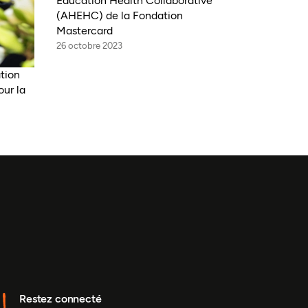
Education Health Collaborative
(AHEHC) de la Fondation
Mastercard
26 octobre 2023
ation
our la
Restez connecté