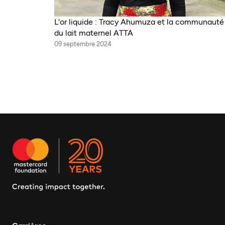
L'or liquide : Tracy Ahumuza et la communauté
du lait maternel ATTA
09 septembre 2024