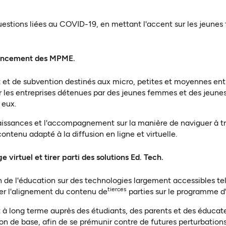
uestions liées au COVID-19, en mettant l'accent sur les jeunes
inancement des MPME.
t et de subvention destinés aux micro, petites et moyennes en
ur les entreprises détenues par des jeunes femmes et des jeu
 eux.
issances et l'accompagnement sur la manière de naviguer à tra
ntenu adapté à la diffusion en ligne et virtuelle.
 virtuel et tirer parti des solutions Ed. Tech.
n de l'éducation sur des technologies largement accessibles tell
tierces
rer l'alignement du contenu de
parties sur le programme d'
 à long terme auprès des étudiants, des parents et des éducate
ion de base, afin de se prémunir contre de futures perturbatio