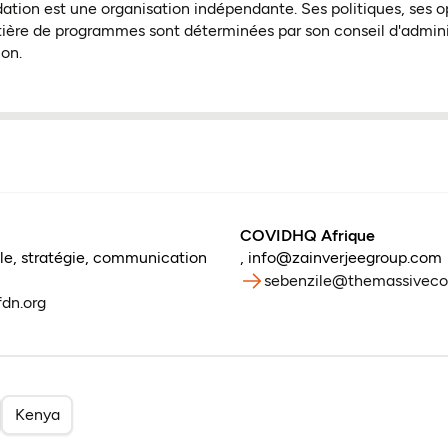
dation est une organisation indépendante. Ses politiques, ses o
ière de programmes sont déterminées par son conseil d'admini
ion.
COVIDHQ Afrique
e, stratégie, communication
,
info@zainverjeegroup.com
sebenzile@themassivec
dn.org
Kenya