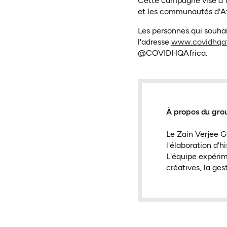
Cette campagne vise à fo
et les communautés d'Af
Les personnes qui souhai
l'adresse
www.covidhqaf
@COVIDHQAfrica.
À propos du gro
Le Zain Verjee G
l'élaboration d'
L'équipe expérim
créatives, la ge