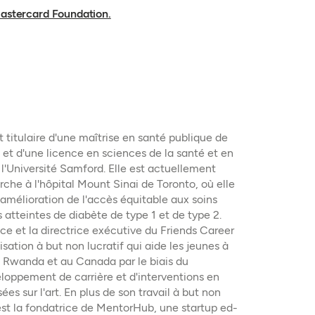
(ouvre dans un nouvel onglet)
Mastercard Foundation.
titulaire d'une maîtrise en santé publique de
l et d'une licence en sciences de la santé et en
l'Université Samford. Elle est actuellement
che à l'hôpital Mount Sinai de Toronto, où elle
'amélioration de l'accès équitable aux soins
 atteintes de diabète de type 1 et de type 2.
rice et la directrice exécutive du Friends Career
sation à but non lucratif qui aide les jeunes à
u Rwanda et au Canada par le biais du
loppement de carrière et d'interventions en
es sur l'art. En plus de son travail à but non
est la fondatrice de MentorHub, une startup ed-