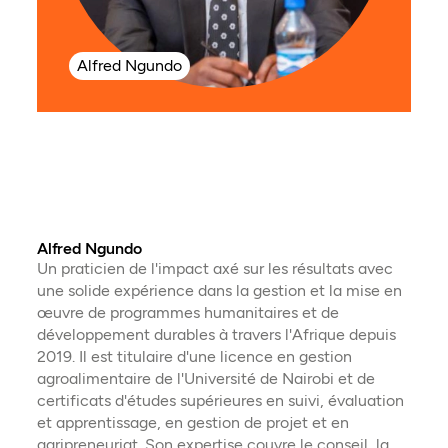
dome
un e
ment
Alfred Ngundo
défe
pouvo
huma
son t
expé
béné
d'Eq
leur
Elle
Alfred Ngundo
aux 
Un praticien de l'impact axé sur les résultats avec
Mach
une solide expérience dans la gestion et la mise en
béné
œuvre de programmes humanitaires et de
développement durables à travers l'Afrique depuis
Ses 
2019. Il est titulaire d'une licence en gestion
trau
agroalimentaire de l'Université de Nairobi et de
ainsi
certificats d'études supérieures en suivi, évaluation
ses 
et apprentissage, en gestion de projet et en
trau
agripreneuriat. Son expertise couvre le conseil, la