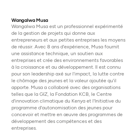
nomb
Anim
Wangalwa Musa
néce
Wangalwa Musa est un professionnel expérimenté
des 
de la gestion de projets qui donne aux
donn
entrepreneurs et aux petites entreprises les moyens
auprè
de réussir. Avec 8 ans d'expérience, Musa fournit
l'ave
une assistance technique, un soutien aux
étude
entreprises et crée des environnements favorables
comp
à la croissance et au développement. Il est connu
prog
pour son leadership axé sur l'impact, la lutte contre
Il s
le chômage des jeunes et la valeur ajoutée qu'il
de l
apporte. Musa a collaboré avec des organisations
telles que la GIZ, la Fondation KCB, le Centre
d'innovation climatique du Kenya et l'Initiative du
programme d'autonomisation des jeunes pour
concevoir et mettre en œuvre des programmes de
développement des compétences et des
entreprises.