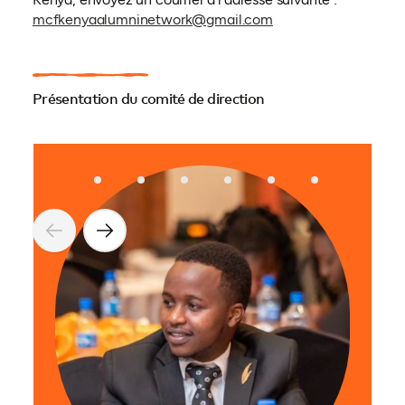
mcfkenyaalumninetwork@gmail.com
Présentation du comité de direction
Eliz
est 
titu
l'or
les d