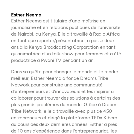
impa
conn
vivan
Esther Neema
Nair
Esther Neema est titulaire d'une maîtrise en
du p
journalisme et en relations publiques de l'université
un p
de Nairobi, au Kenya. Elle a travaillé à Radio Africa
le s
en tant que reporter/présentatrice, a passé deux
carri
ans à la Kenya Broadcasting Corporation en tant
et d
qu'animatrice d'un talk-show pour femmes et a été
productrice à Pwani TV pendant un an.
Timo
mati
Dans sa quête pour changer le monde et le rendre
de f
meilleur, Esther Neema a fondé Dreams Tribe
trav
Network pour construire une communauté
croi
d'entrepreneurs et d'innovateurs et les inspirer à
collaborer pour trouver des solutions à certains des
plus grands problèmes du monde. Grâce à Dream
Tribe Network, elle a travaillé avec plus de 450
entrepreneurs et dirigé la plateforme TEDx Kibera
au cours des deux dernières années. Esther a près
de 10 ans d'expérience dans l'entrepreneuriat, les