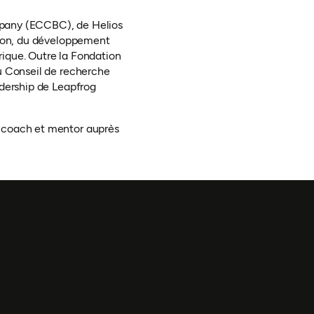
mpany (ECCBC), de Helios
tion, du développement
frique. Outre la Fondation
u Conseil de recherche
adership de Leapfrog
, coach et mentor auprès