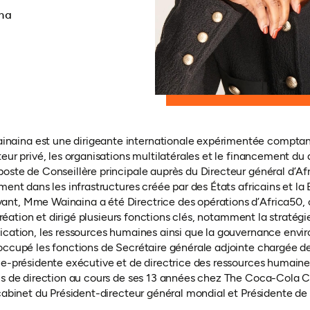
na
ina est une dirigeante internationale expérimentée comptan
eur privé, les organisations multilatérales et le financement du
oste de Conseillère principale auprès du Directeur général d’Af
ment dans les infrastructures créée par des États africains et l
t, Mme Wainaina a été Directrice des opérations d’Africa50, o
 création et dirigé plusieurs fonctions clés, notamment la stratégie
ication, les ressources humaines ainsi que la gouvernance envi
occupé les fonctions de Secrétaire générale adjointe chargée 
ce-présidente exécutive et de directrice des ressources humaines
ons de direction au cours de ses 13 années chez The Coca-Col
 cabinet du Président-directeur général mondial et Présidente de