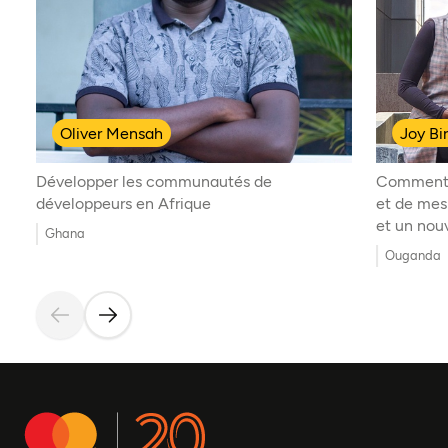
Oliver Mensah
Joy Bi
Développer les communautés de
Comment 
développeurs en Afrique
et de mes
et un no
Ghana
Ouganda