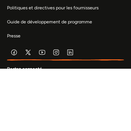
Politiques et directives pour les fournisseurs
Guide de développement de programme
Presse
Restez connecté
Abonnez-vous à notre bulletin pour recevoir des mises
à jour sur notre travail et des occasions de vous
impliquer.
© Fondation Mastercard 2026
Confidentialité