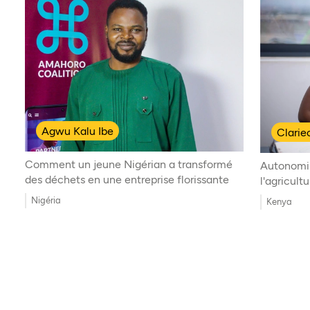
Agwu Kalu Ibe
Clari
Comment un jeune Nigérian a transformé
Autonomis
des déchets en une entreprise florissante
l'agricult
Nigéria
Kenya