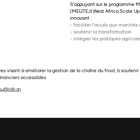
S'appuyant sur le programme 
(MELITEJI West Africa Scale Up) 
innovant :
- faciliter l'accès aux marché
- soutenir la transformation
- intégrer les pratiques agrico
 visant à améliorer la gestion de la chaîne du froid, à souten
financiers accessibles.
(ouvre dans un nouvel onglet)
u@ldb.sn