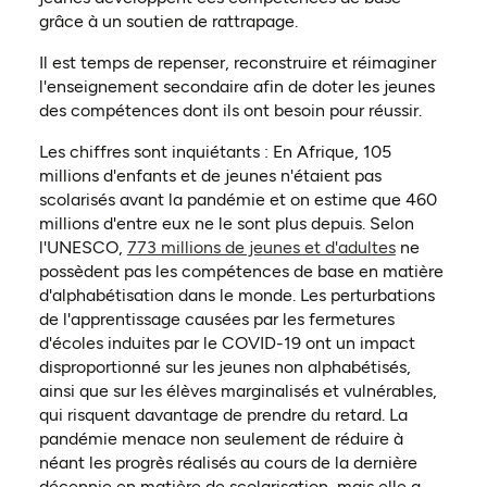
grâce à un soutien de rattrapage.
Il est temps de repenser, reconstruire et réimaginer
l'enseignement secondaire afin de doter les jeunes
des compétences dont ils ont besoin pour réussir.
Les chiffres sont inquiétants : En Afrique, 105
millions d'enfants et de jeunes n'étaient pas
scolarisés avant la pandémie et on estime que 460
millions d'entre eux ne le sont plus depuis. Selon
(ouvre dans
l'UNESCO,
773 millions de jeunes et d'adultes
ne
possèdent pas les compétences de base en matière
d'alphabétisation dans le monde. Les perturbations
de l'apprentissage causées par les fermetures
d'écoles induites par le COVID-19 ont un impact
disproportionné sur les jeunes non alphabétisés,
ainsi que sur les élèves marginalisés et vulnérables,
qui risquent davantage de prendre du retard. La
pandémie menace non seulement de réduire à
néant les progrès réalisés au cours de la dernière
décennie en matière de scolarisation, mais elle a