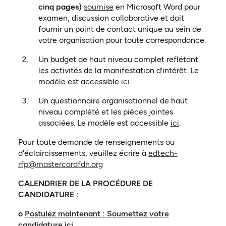
(ouvre dans un nouvel onglet)
cinq pages)
soumise
en Microsoft Word pour
examen, discussion collaborative et doit
fournir un point de contact unique au sein de
votre organisation pour toute correspondance.
Un budget de haut niveau complet reflétant
les activités de la manifestation d'intérêt. Le
(ouvre dans un nouvel ong
modèle est accessible
ici.
Un questionnaire organisationnel de haut
niveau complété et les pièces jointes
(ouvre dans 
associées. Le modèle est accessible
ici
.
Pour toute demande de renseignements ou
d'éclaircissements, veuillez écrire à
edtech-
rfp@mastercardfdn.org
CALENDRIER DE LA PROCÉDURE DE
CANDIDATURE :
o
Postulez maintenant : Soumettez votre
(ouvre dans un nouvel onglet)
candidature ici