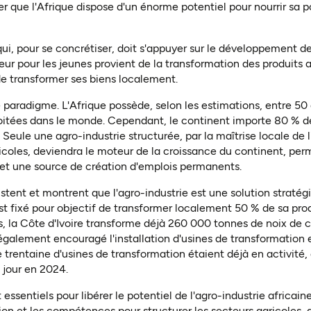
eler que l'Afrique dispose d'un énorme potentiel pour nourrir sa
ui, pour se concrétiser, doit s'appuyer sur le développement de 
eur pour les jeunes provient de la transformation des produits ag
 de transformer ses biens localement
.
aradigme. L'Afrique possède, selon les estimations, entre 50 
oitées dans le monde. Cependant, le continent importe 80 % de
ule une agro-industrie structurée, par la maîtrise locale de 
gricoles, deviendra le moteur de la croissance du continent, pe
et une source de création d'emplois permanents
.
stent et montrent que l'agro-industrie est une solution stratég
'est fixé pour objectif de transformer localement 50 % de sa pr
s, la Côte d'Ivoire transforme déjà 260 000 tonnes de noix de c
 également encouragé l'installation d'usines de transformation
 trentaine d'usines de transformation étaient déjà en activité,
e jour en 2024
.
ssentiels pour libérer le potentiel de l'agro-industrie africaine.
tion et les compétences pour structurer les secteurs agricoles, 