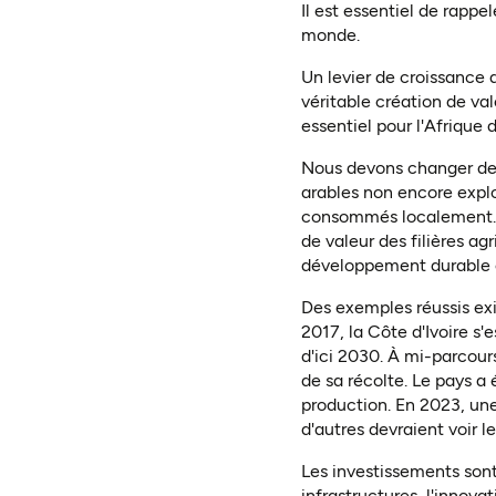
Il est essentiel de rapp
monde
.
Un levier de croissance q
véritable création de val
essentiel pour l'Afrique
Nous devons changer de p
arables non encore expl
consommés localement. Se
de valeur des filières a
développement durable 
Des exemples réussis exi
2017, la Côte d'Ivoire s
d'ici 2030. À mi-parcour
de sa récolte. Le pays a
production. En 2023, une
d'autres devraient voir l
Les investissements sont e
infrastructures, l'innova