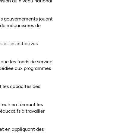
ision au niveau national
 les gouvernements jouant
et de mécanismes de
 et les initiatives
s que les fonds de service
ure dédiée aux programmes
t les capacités des
dTech en formant les
éducatifs à travailler
 et en appliquant des