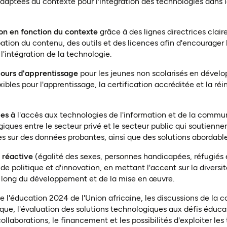
adaptées au contexte pour l'intégration des technologies dans
ion en fonction du contexte
grâce à des lignes directrices clair
tion du contenu, des outils et des licences afin d'encourager l
 l'intégration de la technologie.
rcours d'apprentissage
pour les jeunes non scolarisés en dévelo
ibles pour l'apprentissage, la certification accréditée et la ré
les à
l'accès aux technologies de l'information et de la commu
giques entre le secteur privé et le secteur public qui soutienne
es sur des données probantes, ainsi que des solutions abordable
n réactive
(égalité des sexes, personnes handicapées, réfugiés
de politique et d'innovation, en mettant l'accent sur la diversit
 long du développement et de la mise en œuvre.
e l'éducation 2024 de l'Union africaine, les discussions de la 
ique, l'évaluation des solutions technologiques aux défis éducat
llaborations, le financement et les possibilités d'exploiter les