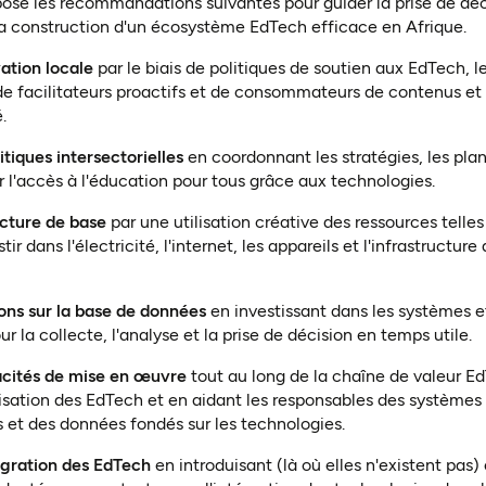
posé les recommandations suivantes pour guider la prise de déc
 la construction d'un écosystème EdTech efficace en Afrique.
ation locale
par le biais de politiques de soutien aux EdTech,
, de facilitateurs proactifs et de consommateurs de contenus 
.
itiques intersectorielles
en coordonnant les stratégies, les plans
ur l'accès à l'éducation pour tous grâce aux technologies.
ructure de base
par une utilisation créative des ressources telle
tir dans l'électricité, l'internet, les appareils et l'infrastruct
ons sur la base de données
en investissant dans les systèmes e
r la collecte, l'analyse et la prise de décision en temps utile.
acités de mise en œuvre
tout au long de la chaîne de valeur E
lisation des EdTech et en aidant les responsables des systèmes 
 et des données fondés sur les technologies.
égration des EdTech
en introduisant (là où elles n'existent pas)