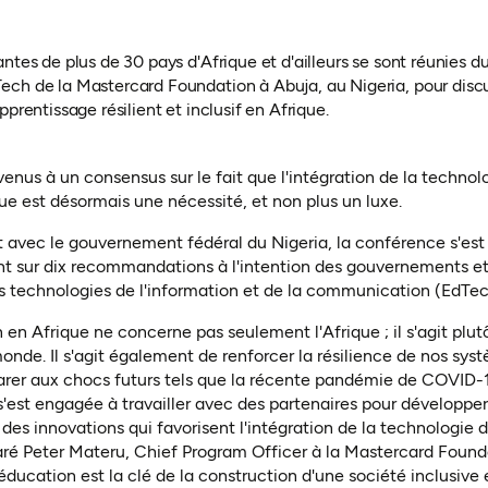
tes de plus de 30 pays d'Afrique et d'ailleurs se sont réunies du 8
ch de la Mastercard Foundation à Abuja, au Nigeria, pour disc
prentissage résilient et inclusif en Afrique.
rvenus à un consensus sur le fait que l'intégration de la techno
ue est désormais une nécessité, et non plus un luxe.
 avec le gouvernement fédéral du Nigeria, la conférence s'est
tant sur dix recommandations à l'intention des gouvernements et
s technologies de l'information et de la communication (EdTec
n en Afrique ne concerne pas seulement l'Afrique ; il s'agit plutô
onde. Il s'agit également de renforcer la résilience de nos sy
arer aux chocs futurs tels que la récente pandémie de COVID-1
est engagée à travailler avec des partenaires pour développer 
des innovations qui favorisent l'intégration de la technologie 
aré Peter Materu, Chief Program Officer à la Mastercard Founda
éducation est la clé de la construction d'une société inclusive et