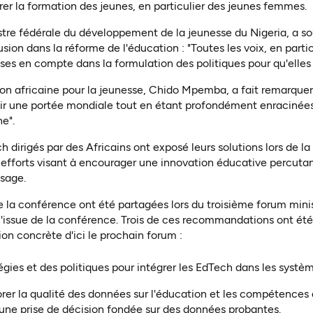
r la formation des jeunes, en particulier des jeunes femmes.
stre fédérale du développement de la jeunesse du Nigeria, a so
lusion dans la réforme de l'éducation : "Toutes les voix, en parti
ses en compte dans la formulation des politiques pour qu'elles 
ion africaine pour la jeunesse, Chido Mpemba, a fait remarquer
ir une portée mondiale tout en étant profondément enracinées 
e".
 dirigés par des Africains ont exposé leurs solutions lors de l
fforts visant à encourager une innovation éducative percut
ssage.
la conférence ont été partagées lors du troisième forum minis
à l'issue de la conférence. Trois de ces recommandations ont été
ion concrète d'ici le prochain forum :
gies et des politiques pour intégrer les EdTech dans les systè
rer la qualité des données sur l'éducation et les compétences 
e prise de décision fondée sur des données probantes.