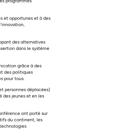
 les programmes
es et opportunes et à des
'innovation,
ppant des alternatives
insertion dans le système
nication grâce à des
nt des politiques
s pour tous.
 et personnes déplacées)
é des jeunes et en les
conférence ont porté sur
ifs du continent, les
 technologies