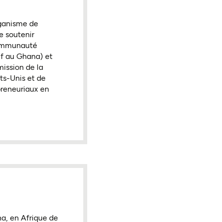
rganisme de
e soutenir
 communauté
if au Ghana) et
mission de la
ts-Unis et de
preneuriaux en
na, en Afrique de