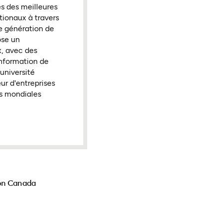
s des meilleures
tionaux à travers
e génération de
ose un
x, avec des
information de
université
ur d'entreprises
es mondiales
ion Canada