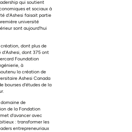
adership qui soutient
économiques et sociaux à
é d'Ashesi faisait partie
première université
érieur sont aujourd'hui
création, dont plus de
é d'Ashesi, dont 375 ont
stercard Foundation
ngénierie, à
 soutenu la création de
versitaire Ashesi Canada
e bourses d'études de la
r.
le domaine de
tion de la Fondation
permet d'avancer avec
itieux : transformer les
leaders entrepreneuriaux