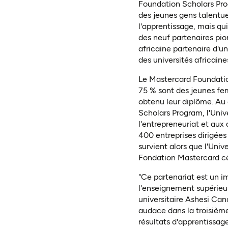
Foundation Scholars Prog
des jeunes gens talentu
l'apprentissage, mais qu
des neuf partenaires pio
africaine partenaire d'u
des universités africaine
Le Mastercard Foundatio
75 % sont des jeunes fem
obtenu leur diplôme. Au 
Scholars Program, l'Unive
l'entrepreneuriat et aux 
400 entreprises dirigées
survient alors que l'Univ
Fondation Mastercard cé
"Ce partenariat est un i
l'enseignement supérieur
universitaire Ashesi Can
audace dans la troisième
résultats d'apprentissag