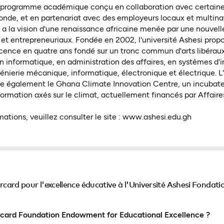
n programme académique conçu en collaboration avec certaine
onde, et en partenariat avec des employeurs locaux et multina
 a la vision d'une renaissance africaine menée par une nouvell
 et entrepreneuriaux. Fondée en 2002, l'université Ashesi prop
ence en quatre ans fondé sur un tronc commun d'arts libérau
en informatique, en administration des affaires, en systèmes d'
génierie mécanique, informatique, électronique et électrique. L'
le également le Ghana Climate Innovation Centre, un incubate
formation axés sur le climat, actuellement financés par Affair
mations, veuillez consulter le site : www.ashesi.edu.gh
card pour l'excellence éducative à l'Université Ashesi Fondat
rcard Foundation Endowment for Educational Excellence ?