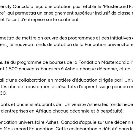
versity Canada a reçu une dotation pour établir le "Mastercar
ce", qui permettra un enseignement supérieur inclusif de classe
t l'esprit d'entreprise sur le continent.
mettra de mettre en œuvre des programmes et des initiatives cl
ent, le nouveau fonds de dotation de la Fondation universitai
nuité du programme de bourses de la Fondation Mastercard à l'
t 1 500 nouveaux boursiers à Ashesi chaque décennie, et ce, 
ail d'une collaboration en matière d'éducation dirigée par l'Univ
ités afin de transformer les résultats d'apprentissage pour au m
030.
ants et anciens étudiants de l'Université Ashesi les fonds néce
'entreprises en Afrique chaque décennie et à perpétuité.
ondation universitaire Ashesi Canada s'appuie sur une décennie 
 Mastercard Foundation. Cette collaboration a débuté dans l