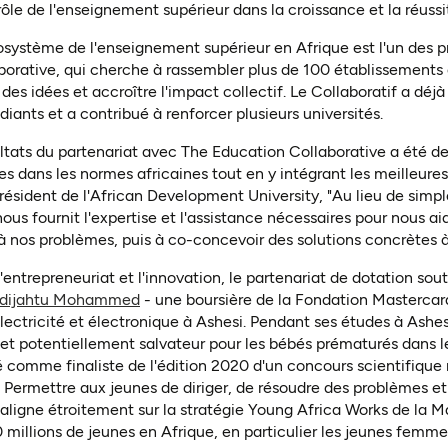
rôle de l'enseignement supérieur dans la croissance et la réussit
système de l'enseignement supérieur en Afrique est l'un des p
aborative, qui cherche à rassembler plus de 100 établissement
es idées et accroître l'impact collectif. Le Collaboratif a déjà
iants et a contribué à renforcer plusieurs universités.
ultats du partenariat avec The Education Collaborative a été de
 dans les normes africaines tout en y intégrant les meilleures
ésident de l'African Development University, "Au lieu de simp
ous fournit l'expertise et l'assistance nécessaires pour nous aid
 à nos problèmes, puis à co-concevoir des solutions concrètes à
l'entrepreneuriat et l'innovation, le partenariat de dotation so
(ouvre dans un nouvel onglet)
adijahtu Mohammed
- une boursière de la Fondation Mastercar
lectricité et électronique à Ashesi. Pendant ses études à Ashe
et potentiellement salvateur pour les bébés prématurés dans le
 comme finaliste de l'édition 2020 d'un concours scientifique
. Permettre aux jeunes de diriger, de résoudre des problèmes et
s'aligne étroitement sur la stratégie Young Africa Works de la 
 millions de jeunes en Afrique, en particulier les jeunes femme