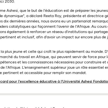
ici 2030.
e Ashesi, que le but de l'éducation est de préparer les jeunes 
e dynamique", a déclaré Reeta Roy, présidente et directrice g
es dix dernières années, nous avons eu un partenariat remarqu
ders catalytiques qui façonnent l'avenir de l'Afrique. Au cours
rons également à renforcer un réseau d'institutions qui partage
rtinent et inclusif, afin d'avoir un impact sur encore plus de j
 la plus jeune et celle qui croît le plus rapidement au monde. D'
 marché du travail en Afrique, qui peuvent servir de force pour 
compétences et les connaissances nécessaires pour construire et
de l'Afrique. L'enseignement supérieur joue un rôle essentiel e
tre pertinent et accessible pour remplir son mandat.
card pour l'excellence éducative à l'Université Ashesi Fondat