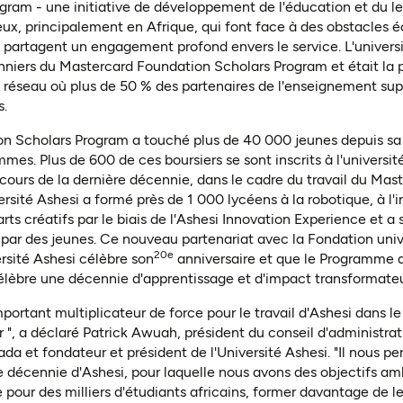
ram - une initiative de développement de l'éducation et du le
eux, principalement en Afrique, qui font face à des obstacles 
i partagent un engagement profond envers le service. L'universit
nniers du Mastercard Foundation Scholars Program et était la 
n réseau où plus de 50 % des partenaires de l'enseignement sup
s.
n Scholars Program a touché plus de 40 000 jeunes depuis sa 
mes. Plus de 600 de ces boursiers se sont inscrits à l'universit
cours de la dernière décennie, dans le cadre du travail du Ma
rsité Ashesi a formé près de 1 000 lycéens à la robotique, à l'i
arts créatifs par le biais de l'Ashesi Innovation Experience et a
 par des jeunes. Ce nouveau partenariat avec la Fondation uni
20e
ersité Ashesi célèbre son
anniversaire et que le Programme d
lèbre une décennie d'apprentissage et d'impact transformateu
mportant multiplicateur de force pour le travail d'Ashesi dans 
 ", a déclaré Patrick Awuah, président du conseil d'administra
ada et fondateur et président de l'Université Ashesi. "Il nous 
 décennie d'Ashesi, pour laquelle nous avons des objectifs amb
e pour des milliers d'étudiants africains, former davantage de 