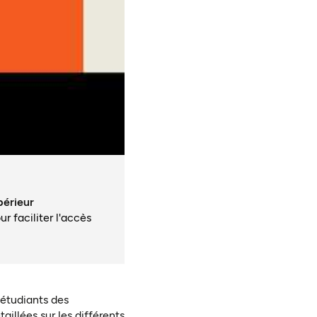
périeur
r faciliter l'accès
 étudiants des
aillées sur les différents