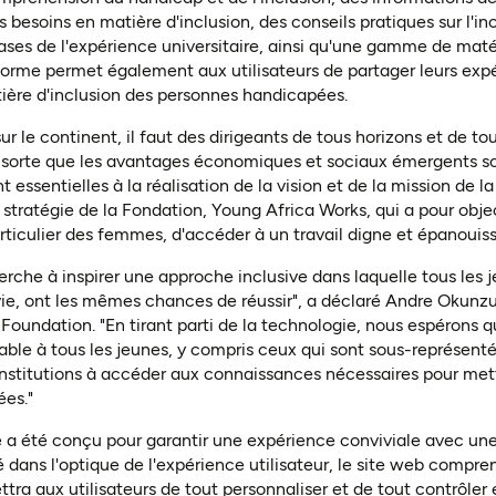
s besoins en matière d'inclusion, des conseils pratiques sur l'i
ases de l'expérience universitaire, ainsi qu'une gamme de mat
eforme permet également aux utilisateurs de partager leurs expé
ière d'inclusion des personnes handicapées.
sur le continent, il faut des dirigeants de tous horizons et de t
n sorte que les avantages économiques et sociaux émergents so
ont essentielles à la réalisation de la vision et de la mission de
a stratégie de la Fondation, Young Africa Works, qui a pour obj
articulier des femmes, d'accéder à un travail digne et épanouiss
rche à inspirer une approche inclusive dans laquelle tous les je
vie, ont les mêmes chances de réussir", a déclaré Andre Okunz
oundation. "En tirant parti de la technologie, nous espérons 
able à tous les jeunes, y compris ceux qui sont sous-représen
 institutions à accéder aux connaissances nécessaires pour met
es."
 a été conçu pour garantir une expérience conviviale avec une
é dans l'optique de l'expérience utilisateur, le site web comp
ttra aux utilisateurs de tout personnaliser et de tout contrôler