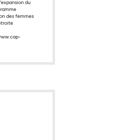
l'expansion du
ogramme
sion des femmes
troite
r www.cap-