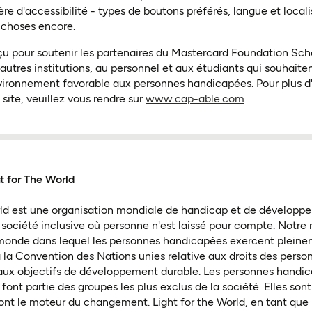
e d'accessibilité - types de boutons préférés, langue et localisa
s choses encore.
u pour soutenir les partenaires du Mastercard Foundation Sch
autres institutions, au personnel et aux étudiants qui souhaitent
nvironnement favorable aux personnes handicapées. Pour plus d
(ouvre dans u
 site, veuillez vous rendre sur
www.cap-able.com
t for The World
rld est une organisation mondiale de handicap et de développ
 société inclusive où personne n'est laissé pour compte. Notre 
monde dans lequel les personnes handicapées exercent pleineme
a Convention des Nations unies relative aux droits des perso
aux objectifs de développement durable. Les personnes handic
font partie des groupes les plus exclus de la société. Elles so
 sont le moteur du changement. Light for the World, en tant que