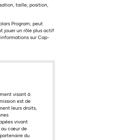
tion, taille, position,
olars Program, peut
 jouer un rôle plus actif
'informations sur Cap-
n nouvel onglet)
ement visant à
mission est de
nt leurs droits,
nnes
apées vivant
nt au cœur de
 partenaire du