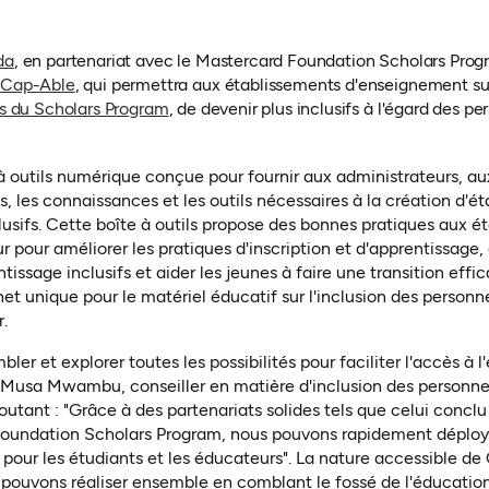
(ouvre dans un nouvel onglet)
da
, en partenariat avec le Mastercard Foundation Scholars Progr
(ouvre dans un nouvel onglet)
Cap-Able
, qui permettra aux établissements d'enseignement su
es du Scholars Program
, de devenir plus inclusifs à l'égard des 
 outils numérique conçue pour fournir aux administrateurs, au
s, les connaissances et les outils nécessaires à la création d'é
usifs. Cette boîte à outils propose des bonnes pratiques aux é
 pour améliorer les pratiques d'inscription et d'apprentissage,
issage inclusifs et aider les jeunes à faire une transition eff
uichet unique pour le matériel éducatif sur l'inclusion des pers
.
er et explorer toutes les possibilités pour faciliter l'accès à
 Musa Mwambu, conseiller en matière d'inclusion des personne
utant : "Grâce à des partenariats solides tels que celui conclu 
Foundation Scholars Program, nous pouvons rapidement déploye
 pour les étudiants et les éducateurs". La nature accessible de
 pouvons réaliser ensemble en comblant le fossé de l'éducatio