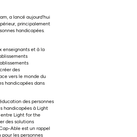
am, a lancé aujourd'hui
périeur, principalement
personnes handicapées.
x enseignants et à la
tablissements
tablissements
 créer des
icace vers le monde du
onnes handicapées dans
 l'éducation des personnes
s handicapées à Light
entre Light for the
r des solutions
 Cap-Able est un rappel
n pour les personnes