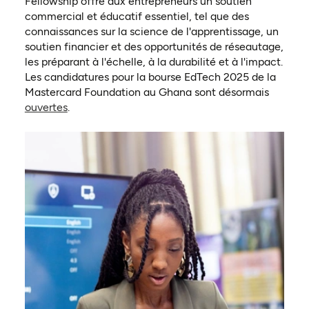
Fellowship offre aux entrepreneurs un soutien
commercial et éducatif essentiel, tel que des
connaissances sur la science de l'apprentissage, un
soutien financier et des opportunités de réseautage,
les préparant à l'échelle, à la durabilité et à l'impact.
Les candidatures pour la bourse EdTech 2025 de la
Mastercard Foundation au Ghana sont désormais
(ouvre dans un nouvel onglet)
ouvertes
.