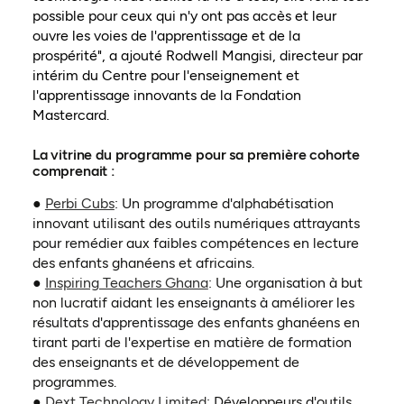
possible pour ceux qui n'y ont pas accès et leur
ouvre les voies de l'apprentissage et de la
prospérité", a ajouté Rodwell Mangisi, directeur par
intérim du Centre pour l'enseignement et
l'apprentissage innovants de la Fondation
Mastercard.
La vitrine du programme pour sa première cohorte
comprenait :
(ouvre dans un nouvel onglet)
●
Perbi Cubs
: Un programme d'alphabétisation
innovant utilisant des outils numériques attrayants
pour remédier aux faibles compétences en lecture
des enfants ghanéens et africains.
(ouvre dans un nouvel onglet)
●
Inspiring Teachers Ghana
: Une organisation à but
non lucratif aidant les enseignants à améliorer les
résultats d'apprentissage des enfants ghanéens en
tirant parti de l'expertise en matière de formation
des enseignants et de développement de
programmes.
(ouvre dans un nouvel onglet)
●
Dext Technology Limited
: Développeurs d'outils