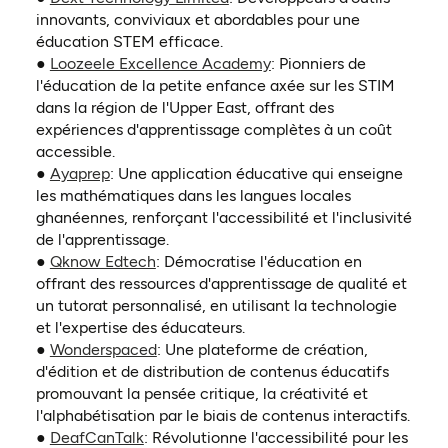
innovants, conviviaux et abordables pour une
éducation STEM efficace.
(ouvre dans un nouvel on
●
Loozeele Excellence Academy
: Pionniers de
l'éducation de la petite enfance axée sur les STIM
dans la région de l'Upper East, offrant des
expériences d'apprentissage complètes à un coût
accessible.
(ouvre dans un nouvel onglet)
●
Ayaprep
: Une application éducative qui enseigne
les mathématiques dans les langues locales
ghanéennes, renforçant l'accessibilité et l'inclusivité
de l'apprentissage.
(ouvre dans un nouvel onglet)
●
Qknow Edtech
: Démocratise l'éducation en
offrant des ressources d'apprentissage de qualité et
un tutorat personnalisé, en utilisant la technologie
et l'expertise des éducateurs.
(ouvre dans un nouvel onglet)
●
Wonderspaced
: Une plateforme de création,
d'édition et de distribution de contenus éducatifs
promouvant la pensée critique, la créativité et
l'alphabétisation par le biais de contenus interactifs.
(ouvre dans un nouvel onglet)
●
DeafCanTalk
: Révolutionne l'accessibilité pour les