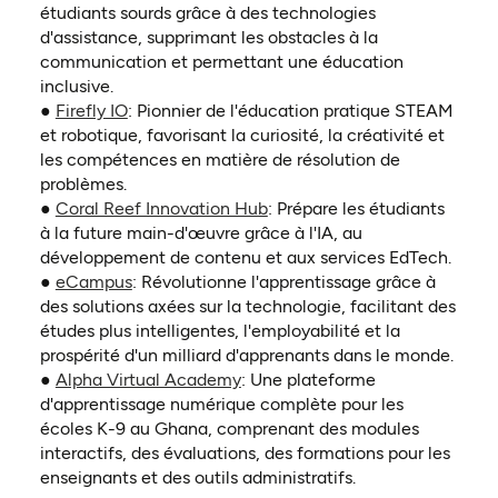
étudiants sourds grâce à des technologies
d'assistance, supprimant les obstacles à la
communication et permettant une éducation
inclusive.
(ouvre dans un nouvel onglet)
●
Firefly IO
: Pionnier de l'éducation pratique STEAM
et robotique, favorisant la curiosité, la créativité et
les compétences en matière de résolution de
problèmes.
(ouvre dans un nouvel onglet
●
Coral Reef Innovation Hub
: Prépare les étudiants
à la future main-d'œuvre grâce à l'IA, au
développement de contenu et aux services EdTech.
(ouvre dans un nouvel onglet)
●
eCampus
: Révolutionne l'apprentissage grâce à
des solutions axées sur la technologie, facilitant des
études plus intelligentes, l'employabilité et la
prospérité d'un milliard d'apprenants dans le monde.
(ouvre dans un nouvel onglet)
●
Alpha Virtual Academy
: Une plateforme
d'apprentissage numérique complète pour les
écoles K-9 au Ghana, comprenant des modules
interactifs, des évaluations, des formations pour les
enseignants et des outils administratifs.