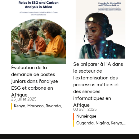
Bénin, Ghana, Sénégal,
Zambie, Ouganda, Côte
d'Ivoire, Sierra Leone,
Erythrée, Gambie, Eswatini,
République démocratique
du Congo, Tanzanie,
Nigéria, Zimbabwe, Sud
Soudan, Afrique du Sud,
Cameroun, Éthiopie, Niger,
Se préparer à l'IA dans
Morocco, Malawi, Tchad,
Évaluation de la
le secteur de
Syrie, Mali, Togo, Somalie
demande de postes
l'externalisation des
juniors dans l'analyse
processus métiers et
ESG et carbone en
des services
Afrique
informatiques en
25 juillet 2025
Afrique
Kenya, Morocco, Rwanda,
03 avril 2025
Ouganda, Éthiopie, Ghana,
Numérique
Mozambique, Mali,
Ouganda, Nigéria, Kenya,
République démocratique
Rwanda, Afrique du Sud
du Congo, Malawi, Gambie,