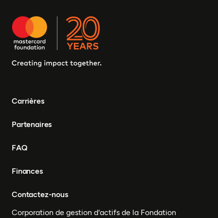
Burkina Faso, Erythrée,
Égypte, Djibouti, Côte
d'Ivoire, Zambie, Syrie,
Tchad, Eswatini, Zimbabwe,
Tanzanie, Sud Soudan,
Somalie, Sierra Leone,
Afrique du Sud, Guinée-
Bissau, Sénégal, Niger,
Cameroun, UEMOA, Nigéria,
Bénin, Togo
Carrières
Partenaires
FAQ
Finances
Contactez-nous
Corporation de gestion d'actifs de la Fondation