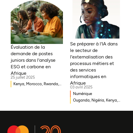
Erythrée, Gambie, Eswatini,
République démocratique
du Congo, Tanzanie,
Nigéria, Zimbabwe, Sud
Soudan, Afrique du Sud,
Cameroun, Éthiopie, Niger,
Se préparer à l'IA dans
Morocco, Malawi, Tchad,
Évaluation de la
le secteur de
Syrie, Mali, Togo, Somalie
demande de postes
l'externalisation des
juniors dans l'analyse
processus métiers et
ESG et carbone en
des services
Afrique
informatiques en
25 juillet 2025
Afrique
Kenya, Morocco, Rwanda,
03 avril 2025
Ouganda, Éthiopie, Ghana,
Numérique
Mozambique, Mali,
Ouganda, Nigéria, Kenya,
République démocratique
Rwanda, Afrique du Sud
du Congo, Malawi, Gambie,
Burkina Faso, Erythrée,
Égypte, Djibouti, Côte
d'Ivoire, Zambie, Syrie,