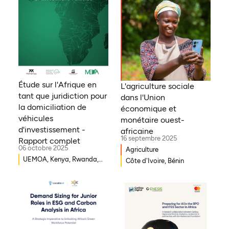
Étude sur l'Afrique en
L'agriculture sociale
tant que juridiction pour
dans l'Union
la domiciliation de
économique et
véhicules
monétaire ouest-
d'investissement -
africaine
16 septembre 2025
Rapport complet
06 octobre 2025
Agriculture
UEMOA, Kenya, Rwanda,
Côte d'Ivoire, Bénin
Burkina Faso, Guinée-
Bissau, Djibouti,
Mozambique, Égypte,
Bénin, Ghana, Sénégal,
Zambie, Ouganda, Côte
d'Ivoire, Sierra Leone,