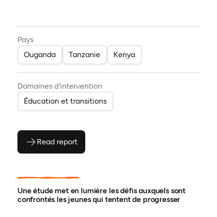
Pays
Ouganda
Tanzanie
Kenya
Domaines d'intervention
Éducation et transitions
Read report
(ouvre en PDF)
(ouvre dans un nouvel onglet)
Une étude met en lumière les défis auxquels sont
confrontés les jeunes qui tentent de progresser