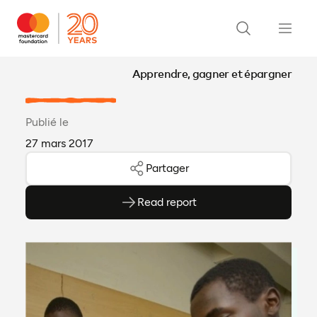
Apprendre, gagner et épargner
Publié le
27 mars 2017
Partager
Read report
(ouvre en PDF)
(ouvre dans un nouvel onglet)