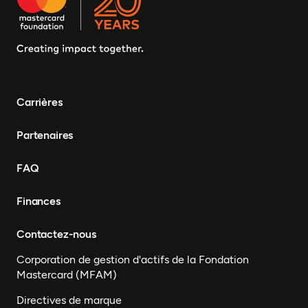
Tchad, Eswatini, Zimbabwe,
Tanzanie, Sud Soudan,
Somalie, Sierra Leone,
Afrique du Sud, Guinée-
Bissau, Sénégal, Niger,
Cameroun, UEMOA, Nigéria,
Bénin, Togo
Carrières
Partenaires
FAQ
Finances
Contactez-nous
Corporation de gestion d'actifs de la Fondation
Mastercard (MFAM)
Directives de marque