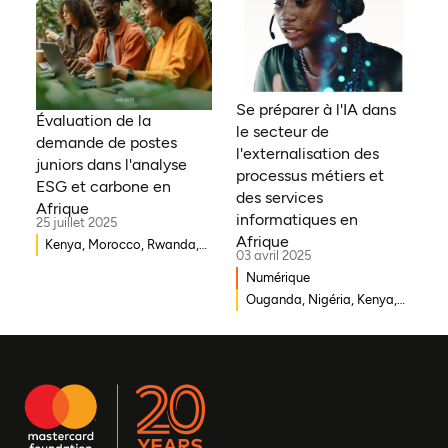
République démocratique
du Congo, Tanzanie,
Nigéria, Zimbabwe, Sud
Soudan, Afrique du Sud,
Cameroun, Éthiopie, Niger,
Se préparer à l'IA dans
Morocco, Malawi, Tchad,
Évaluation de la
le secteur de
Syrie, Mali, Togo, Somalie
demande de postes
l'externalisation des
juniors dans l'analyse
processus métiers et
ESG et carbone en
des services
Afrique
informatiques en
25 juillet 2025
Afrique
Kenya, Morocco, Rwanda,
03 avril 2025
Ouganda, Éthiopie, Ghana,
Numérique
Mozambique, Mali,
Ouganda, Nigéria, Kenya,
République démocratique
Rwanda, Afrique du Sud
du Congo, Malawi, Gambie,
Burkina Faso, Erythrée,
Égypte, Djibouti, Côte
d'Ivoire, Zambie, Syrie,
Tchad, Eswatini, Zimbabwe,
Tanzanie, Sud Soudan,