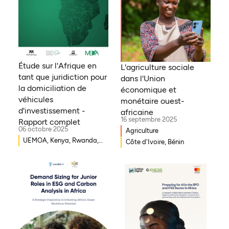
Étude sur l'Afrique en
L'agriculture sociale
tant que juridiction pour
dans l'Union
la domiciliation de
économique et
véhicules
monétaire ouest-
d'investissement -
africaine
16 septembre 2025
Rapport complet
06 octobre 2025
Agriculture
UEMOA, Kenya, Rwanda,
Côte d'Ivoire, Bénin
Burkina Faso, Guinée-
Bissau, Djibouti,
Mozambique, Égypte,
Bénin, Ghana, Sénégal,
Zambie, Ouganda, Côte
d'Ivoire, Sierra Leone,
Erythrée, Gambie, Eswatini,