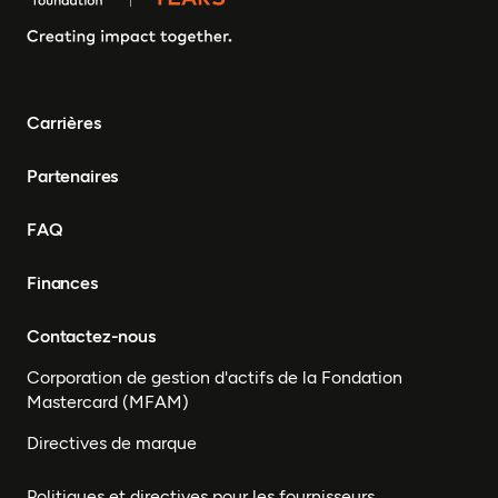
Somalie, Sierra Leone,
Afrique du Sud, Guinée-
Bissau, Sénégal, Niger,
Cameroun, UEMOA, Nigéria,
Bénin, Togo
Carrières
Partenaires
FAQ
Finances
Contactez-nous
Corporation de gestion d'actifs de la Fondation
Mastercard (MFAM)
Directives de marque
Politiques et directives pour les fournisseurs