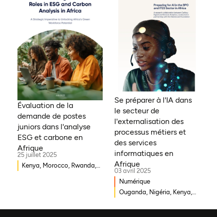
Bénin, Ghana, Sénégal,
Zambie, Ouganda, Côte
d'Ivoire, Sierra Leone,
Erythrée, Gambie, Eswatini,
République démocratique
du Congo, Tanzanie,
Nigéria, Zimbabwe, Sud
Soudan, Afrique du Sud,
Cameroun, Éthiopie, Niger,
Se préparer à l'IA dans
Morocco, Malawi, Tchad,
Évaluation de la
le secteur de
Syrie, Mali, Togo, Somalie
demande de postes
l'externalisation des
juniors dans l'analyse
processus métiers et
ESG et carbone en
des services
Afrique
informatiques en
25 juillet 2025
Afrique
Kenya, Morocco, Rwanda,
03 avril 2025
Ouganda, Éthiopie, Ghana,
Numérique
Mozambique, Mali,
Ouganda, Nigéria, Kenya,
République démocratique
Rwanda, Afrique du Sud
du Congo, Malawi, Gambie,