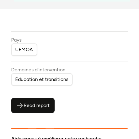
Pays
UEMOA
Domaines d'intervention
Éducation et transitions
Read report
(ouvre en PDF)
(ouvre dans un nouvel onglet)
Aidez-nous à améliorer notre recherche