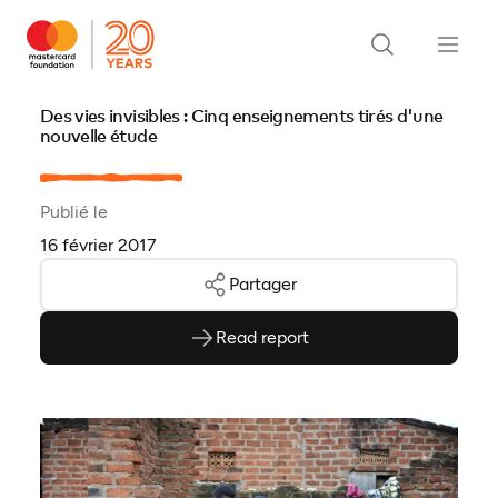
Des vies invisibles : Cinq enseignements tirés d'une
nouvelle étude
Publié le
16 février 2017
Partager
Read report
(ouvre en PDF)
(ouvre dans un nouvel onglet)