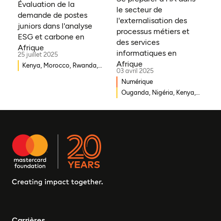
Évaluation de la
le secteur de
Syrie, Mali, Togo, Somalie
demande de postes
l'externalisation des
juniors dans l'analyse
processus métiers et
ESG et carbone en
des services
Afrique
informatiques en
25 juillet 2025
Afrique
Kenya, Morocco, Rwanda,
03 avril 2025
Ouganda, Éthiopie, Ghana,
Numérique
Mozambique, Mali,
Ouganda, Nigéria, Kenya,
République démocratique
Rwanda, Afrique du Sud
du Congo, Malawi, Gambie,
Burkina Faso, Erythrée,
Égypte, Djibouti, Côte
d'Ivoire, Zambie, Syrie,
Tchad, Eswatini, Zimbabwe,
Tanzanie, Sud Soudan,
Somalie, Sierra Leone,
Afrique du Sud, Guinée-
Bissau, Sénégal, Niger,
Cameroun, UEMOA, Nigéria,
Bénin, Togo
Carrières