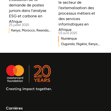
le secteur de
Syrie, Mali, Togo, Somalie
demande de postes
l'externalisation des
juniors dans l'analyse
processus métiers et
ESG et carbone en
des services
Afrique
informatiques en
25 juillet 2025
Afrique
Kenya, Morocco, Rwanda,
03 avril 2025
Ouganda, Éthiopie, Ghana,
Numérique
Mozambique, Mali,
Ouganda, Nigéria, Kenya,
République démocratique
Rwanda, Afrique du Sud
du Congo, Malawi, Gambie,
Burkina Faso, Erythrée,
Égypte, Djibouti, Côte
d'Ivoire, Zambie, Syrie,
Tchad, Eswatini, Zimbabwe,
Tanzanie, Sud Soudan,
Somalie, Sierra Leone,
Afrique du Sud, Guinée-
Bissau, Sénégal, Niger,
Cameroun, UEMOA, Nigéria,
Bénin, Togo
Carrières