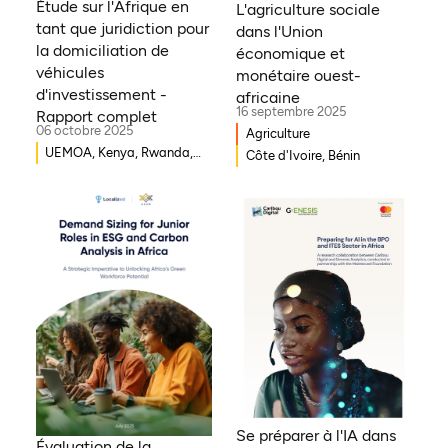
Étude sur l'Afrique en
L'agriculture sociale
tant que juridiction pour
dans l'Union
la domiciliation de
économique et
véhicules
monétaire ouest-
d'investissement -
africaine
16 septembre 2025
Rapport complet
06 octobre 2025
Agriculture
UEMOA, Kenya, Rwanda,
Côte d'Ivoire, Bénin
Burkina Faso, Guinée-
Bissau, Djibouti,
Mozambique, Égypte,
Bénin, Ghana, Sénégal,
Zambie, Ouganda, Côte
d'Ivoire, Sierra Leone,
Erythrée, Gambie, Eswatini,
République démocratique
du Congo, Tanzanie,
Nigéria, Zimbabwe, Sud
Soudan, Afrique du Sud,
Cameroun, Éthiopie, Niger,
Se préparer à l'IA dans
Morocco, Malawi, Tchad,
Évaluation de la