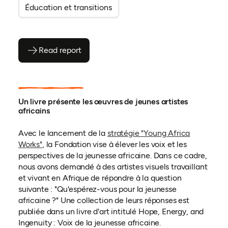
Éducation et transitions
Read report
(ouvre en PDF)
(ouvre dans un nouvel onglet)
Un livre présente les œuvres de jeunes artistes
africains
Avec le lancement de la
stratégie "Young Africa
(ouvre dans un nouvel onglet)
Works"
, la Fondation vise à élever les voix et les
perspectives de la jeunesse africaine. Dans ce cadre,
nous avons demandé à des artistes visuels travaillant
et vivant en Afrique de répondre à la question
suivante : "Qu'espérez-vous pour la jeunesse
africaine ?" Une collection de leurs réponses est
publiée dans un livre d'art intitulé Hope, Energy, and
Ingenuity : Voix de la jeunesse africaine.