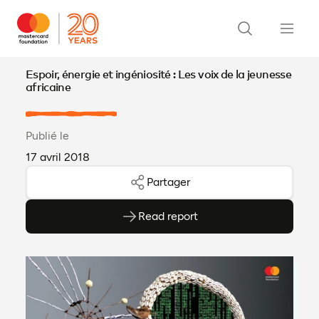
Espoir, énergie et ingéniosité : Les voix de la jeunesse
africaine
Publié le
17 avril 2018
Partager
Read report
(ouvre en PDF)
(ouvre dans un nouvel onglet)