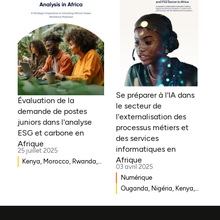
Zambie, Ouganda, Côte
d'Ivoire, Sierra Leone,
Erythrée, Gambie, Eswatini,
République démocratique
du Congo, Tanzanie,
Nigéria, Zimbabwe, Sud
Soudan, Afrique du Sud,
Cameroun, Éthiopie, Niger,
Se préparer à l'IA dans
Morocco, Malawi, Tchad,
Évaluation de la
le secteur de
Syrie, Mali, Togo, Somalie
demande de postes
l'externalisation des
juniors dans l'analyse
processus métiers et
ESG et carbone en
des services
Afrique
informatiques en
25 juillet 2025
Afrique
Kenya, Morocco, Rwanda,
03 avril 2025
Ouganda, Éthiopie, Ghana,
Numérique
Mozambique, Mali,
Ouganda, Nigéria, Kenya,
République démocratique
Rwanda, Afrique du Sud
du Congo, Malawi, Gambie,
Burkina Faso, Erythrée,