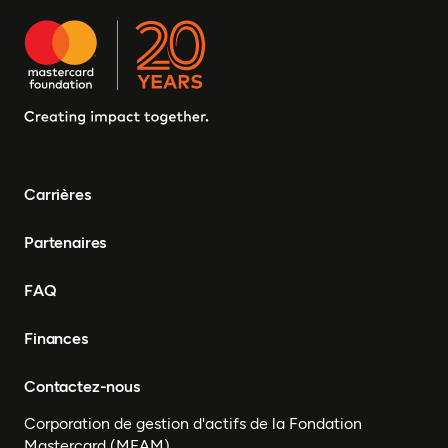
Égypte, Djibouti, Côte
d'Ivoire, Zambie, Syrie,
Tchad, Eswatini, Zimbabwe,
Tanzanie, Sud Soudan,
Somalie, Sierra Leone,
Afrique du Sud, Guinée-
Bissau, Sénégal, Niger,
Cameroun, UEMOA, Nigéria,
Bénin, Togo
Carrières
Partenaires
FAQ
Finances
Contactez-nous
Corporation de gestion d'actifs de la Fondation
Mastercard (MFAM)