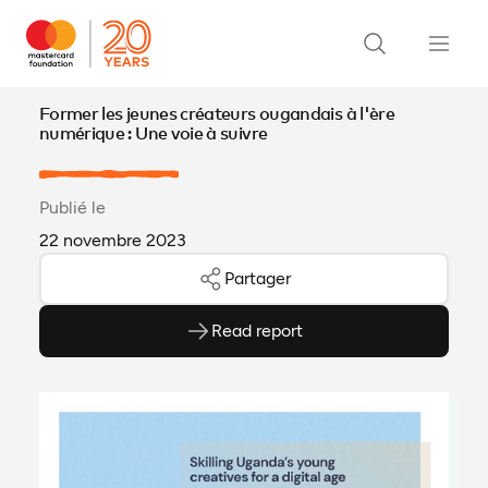
Former les jeunes créateurs ougandais à l'ère
numérique : Une voie à suivre
Publié le
22 novembre 2023
Partager
Read report
(ouvre en PDF)
(ouvre dans un nouvel onglet)