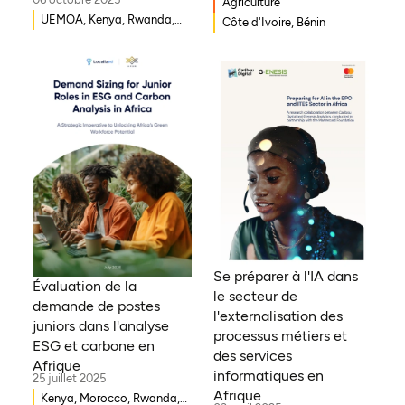
Agriculture
UEMOA, Kenya, Rwanda,
Côte d'Ivoire, Bénin
Burkina Faso, Guinée-
Bissau, Djibouti,
Mozambique, Égypte,
Bénin, Ghana, Sénégal,
Zambie, Ouganda, Côte
d'Ivoire, Sierra Leone,
Erythrée, Gambie, Eswatini,
République démocratique
du Congo, Tanzanie,
Nigéria, Zimbabwe, Sud
Soudan, Afrique du Sud,
Cameroun, Éthiopie, Niger,
Se préparer à l'IA dans
Morocco, Malawi, Tchad,
Évaluation de la
le secteur de
Syrie, Mali, Togo, Somalie
demande de postes
l'externalisation des
juniors dans l'analyse
processus métiers et
ESG et carbone en
des services
Afrique
informatiques en
25 juillet 2025
Afrique
Kenya, Morocco, Rwanda,