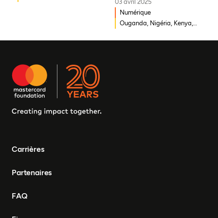
03 avril 2025
Ouganda, Éthiopie, Ghana,
Numérique
Mozambique, Mali,
Ouganda, Nigéria, Kenya,
République démocratique
Rwanda, Afrique du Sud
du Congo, Malawi, Gambie,
Burkina Faso, Erythrée,
Égypte, Djibouti, Côte
d'Ivoire, Zambie, Syrie,
Tchad, Eswatini, Zimbabwe,
Tanzanie, Sud Soudan,
Somalie, Sierra Leone,
Afrique du Sud, Guinée-
Bissau, Sénégal, Niger,
Cameroun, UEMOA, Nigéria,
Bénin, Togo
Carrières
Partenaires
FAQ