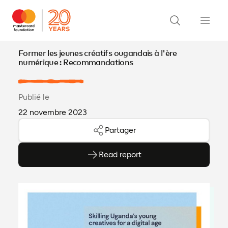
Former les jeunes créatifs ougandais à l'ère
numérique : Recommandations
Publié le
22 novembre 2023
Partager
Read report
(ouvre en PDF)
(ouvre dans un nouvel onglet)