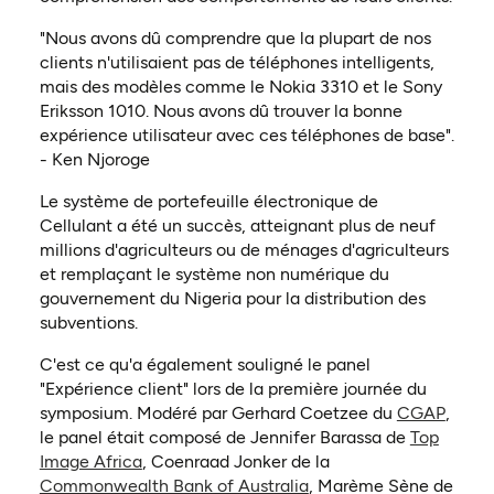
"Nous avons dû comprendre que la plupart de nos
clients n'utilisaient pas de téléphones intelligents,
mais des modèles comme le Nokia 3310 et le Sony
Eriksson 1010. Nous avons dû trouver la bonne
expérience utilisateur avec ces téléphones de base".
- Ken Njoroge
Le système de portefeuille électronique de
Cellulant a été un succès, atteignant plus de neuf
millions d'agriculteurs ou de ménages d'agriculteurs
et remplaçant le système non numérique du
gouvernement du Nigeria pour la distribution des
subventions.
C'est ce qu'a également souligné le panel
"Expérience client" lors de la première journée du
(ouvre
symposium. Modéré par Gerhard Coetzee du
CGAP
,
le panel était composé de Jennifer Barassa de
Top
(ouvre dans un nouvel onglet)
Image Africa
, Coenraad Jonker de la
(ouvre dans un nouvel 
Commonwealth Bank of Australia
, Marème Sène de