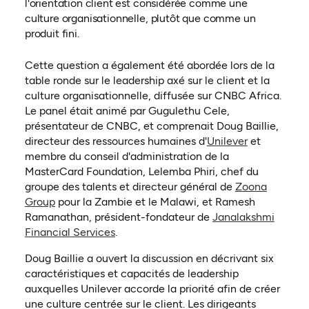
l'orientation client est considérée comme une
culture organisationnelle, plutôt que comme un
produit fini.
Cette question a également été abordée lors de la
table ronde sur le leadership axé sur le client et la
culture organisationnelle, diffusée sur CNBC Africa.
Le panel était animé par Gugulethu Cele,
présentateur de CNBC, et comprenait Doug Baillie,
(ouvre dans 
directeur des ressources humaines d'
Unilever
et
membre du conseil d'administration de la
MasterCard Foundation, Lelemba Phiri, chef du
groupe des talents et directeur général de
Zoona
(ouvre dans un nouvel onglet)
Group
pour la Zambie et le Malawi, et Ramesh
Ramanathan, président-fondateur de
Janalakshmi
(ouvre dans un nouvel onglet)
Financial Services
.
Doug Baillie a ouvert la discussion en décrivant six
caractéristiques et capacités de leadership
auxquelles Unilever accorde la priorité afin de créer
une culture centrée sur le client. Les dirigeants