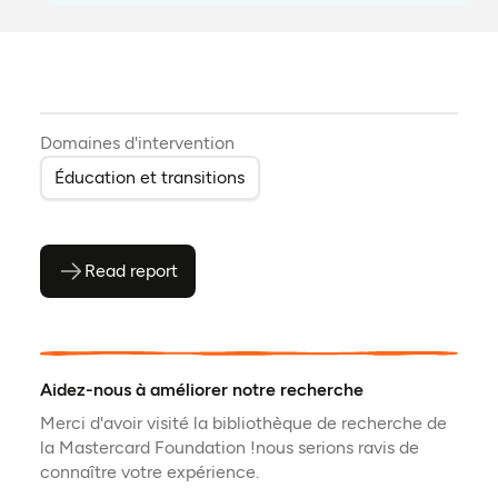
Domaines d'intervention
Éducation et transitions
Read report
(ouvre en PDF)
(ouvre dans un nouvel onglet)
Aidez-nous à améliorer notre recherche
Merci d'avoir visité la bibliothèque de recherche de
la Mastercard Foundation !nous serions ravis de
connaître votre expérience.