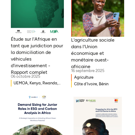
Étude sur l'Afrique en
L'agriculture sociale
tant que juridiction pour
dans l'Union
la domiciliation de
économique et
véhicules
monétaire ouest-
d'investissement -
africaine
16 septembre 2025
Rapport complet
06 octobre 2025
Agriculture
UEMOA, Kenya, Rwanda,
Côte d'Ivoire, Bénin
Burkina Faso, Guinée-
Bissau, Djibouti,
Mozambique, Égypte,
Bénin, Ghana, Sénégal,
Zambie, Ouganda, Côte
d'Ivoire, Sierra Leone,
Erythrée, Gambie, Eswatini,