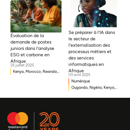
République démocratique
du Congo, Tanzanie,
Nigéria, Zimbabwe, Sud
Soudan, Afrique du Sud,
Cameroun, Éthiopie, Niger,
Se préparer à l'IA dans
Morocco, Malawi, Tchad,
Évaluation de la
le secteur de
Syrie, Mali, Togo, Somalie
demande de postes
l'externalisation des
juniors dans l'analyse
processus métiers et
ESG et carbone en
des services
Afrique
informatiques en
25 juillet 2025
Afrique
Kenya, Morocco, Rwanda,
03 avril 2025
Ouganda, Éthiopie, Ghana,
Numérique
Mozambique, Mali,
Ouganda, Nigéria, Kenya,
République démocratique
Rwanda, Afrique du Sud
du Congo, Malawi, Gambie,
Burkina Faso, Erythrée,
Égypte, Djibouti, Côte
d'Ivoire, Zambie, Syrie,
Tchad, Eswatini, Zimbabwe,
Tanzanie, Sud Soudan,