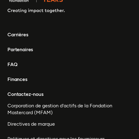
Somalie, Sierra Leone,
Afrique du Sud, Guinée-
Bissau, Sénégal, Niger,
Cameroun, UEMOA, Nigéria,
Bénin, Togo
Carrières
Partenaires
FAQ
Finances
Contactez-nous
Corporation de gestion d'actifs de la Fondation
Mastercard (MFAM)
Directives de marque
Politiques et directives pour les fournisseurs