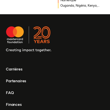
Numérique
Mozambique, Mali,
Ouganda, Nigéria, Kenya,
République démocratique
Rwanda, Afrique du Sud
du Congo, Malawi, Gambie,
Burkina Faso, Erythrée,
Égypte, Djibouti, Côte
d'Ivoire, Zambie, Syrie,
Tchad, Eswatini, Zimbabwe,
Tanzanie, Sud Soudan,
Somalie, Sierra Leone,
Afrique du Sud, Guinée-
Bissau, Sénégal, Niger,
Cameroun, UEMOA, Nigéria,
Bénin, Togo
Carrières
Partenaires
FAQ
Finances