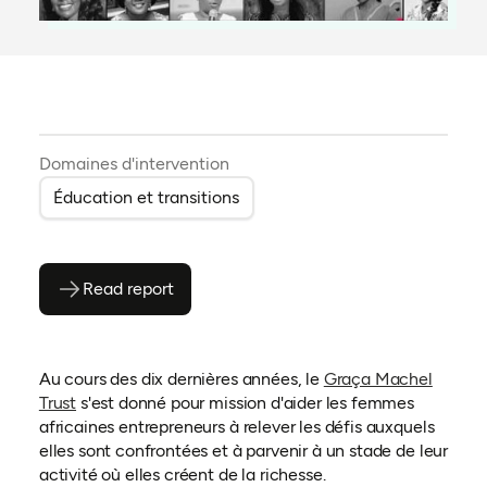
Domaines d'intervention
Éducation et transitions
Read report
(ouvre en PDF)
(ouvre dans un nouvel onglet)
Au cours des dix dernières années, le
Graça Machel
(ouvre dans un nouvel onglet)
Trust
s'est donné pour mission d'aider les femmes
africaines entrepreneurs à relever les défis auxquels
elles sont confrontées et à parvenir à un stade de leur
activité où elles créent de la richesse.