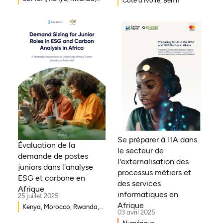
Côte d'Ivoire, Bénin
Burkina Faso, Guinée-
Bissau, Djibouti,
Mozambique, Égypte,
Bénin, Ghana, Sénégal,
Zambie, Ouganda, Côte
d'Ivoire, Sierra Leone,
Erythrée, Gambie, Eswatini,
République démocratique
du Congo, Tanzanie,
Nigéria, Zimbabwe, Sud
Soudan, Afrique du Sud,
Cameroun, Éthiopie, Niger,
Se préparer à l'IA dans
Morocco, Malawi, Tchad,
Évaluation de la
le secteur de
Syrie, Mali, Togo, Somalie
demande de postes
l'externalisation des
juniors dans l'analyse
processus métiers et
ESG et carbone en
des services
Afrique
informatiques en
25 juillet 2025
Afrique
Kenya, Morocco, Rwanda,
03 avril 2025
Ouganda, Éthiopie, Ghana,