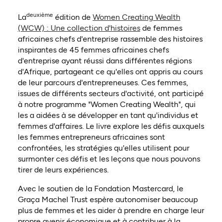
deuxième
La
édition de
Women Creating Wealth
(ouvre dans un nouvel 
(WCW) : Une collection d'histoires
de femmes
africaines chefs d'entreprise rassemble des histoires
inspirantes de 45 femmes africaines chefs
d'entreprise ayant réussi dans différentes régions
d'Afrique, partageant ce qu'elles ont appris au cours
de leur parcours d'entrepreneuses. Ces femmes,
issues de différents secteurs d'activité, ont participé
à notre programme "Women Creating Wealth", qui
les a aidées à se développer en tant qu'individus et
femmes d'affaires. Le livre explore les défis auxquels
les femmes entrepreneurs africaines sont
confrontées, les stratégies qu'elles utilisent pour
surmonter ces défis et les leçons que nous pouvons
tirer de leurs expériences.
Avec le soutien de la Fondation Mastercard, le
Graça Machel Trust espère autonomiser beaucoup
plus de femmes et les aider à prendre en charge leur
propre avenir économique et à contribuer à la