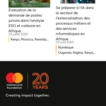
Cameroun, Éthiopie, Niger,
Se préparer à l'IA dans
Morocco, Malawi, Tchad,
Évaluation de la
le secteur de
Syrie, Mali, Togo, Somalie
demande de postes
l'externalisation des
juniors dans l'analyse
processus métiers et
ESG et carbone en
des services
Afrique
informatiques en
25 juillet 2025
Afrique
Kenya, Morocco, Rwanda,
03 avril 2025
Ouganda, Éthiopie, Ghana,
Numérique
Mozambique, Mali,
Ouganda, Nigéria, Kenya,
République démocratique
Rwanda, Afrique du Sud
du Congo, Malawi, Gambie,
Burkina Faso, Erythrée,
Égypte, Djibouti, Côte
d'Ivoire, Zambie, Syrie,
Tchad, Eswatini, Zimbabwe,
Tanzanie, Sud Soudan,
Somalie, Sierra Leone,
Afrique du Sud, Guinée-
Bissau, Sénégal, Niger,