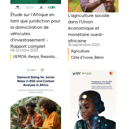
Étude sur l'Afrique en
L'agriculture sociale
tant que juridiction pour
dans l'Union
la domiciliation de
économique et
véhicules
monétaire ouest-
d'investissement -
africaine
16 septembre 2025
Rapport complet
06 octobre 2025
Agriculture
UEMOA, Kenya, Rwanda,
Côte d'Ivoire, Bénin
Burkina Faso, Guinée-
Bissau, Djibouti,
Mozambique, Égypte,
Bénin, Ghana, Sénégal,
Zambie, Ouganda, Côte
d'Ivoire, Sierra Leone,
Erythrée, Gambie, Eswatini,
République démocratique
du Congo, Tanzanie,
Nigéria, Zimbabwe, Sud
Soudan, Afrique du Sud,