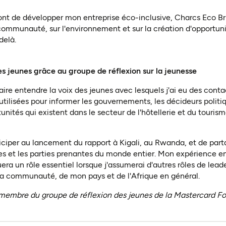
nt de développer mon entreprise éco-inclusive, Charcs Eco Bri
 communauté, sur l'environnement et sur la création d'opportuni
delà.
es jeunes grâce au groupe de réflexion sur la jeunesse
aire entendre la voix des jeunes avec lesquels j'ai eu des conta
utilisées pour informer les gouvernements, les décideurs politiq
rtunités qui existent dans le secteur de l'hôtellerie et du touris
rticiper au lancement du rapport à Kigali, au Rwanda, et de par
n nouvel onglet)
es et les parties prenantes du monde entier. Mon expérience 
uera un rôle essentiel lorsque j'assumerai d'autres rôles de lead
 ma communauté, de mon pays et de l'Afrique en général.
membre du groupe de réflexion des jeunes de la Mastercard F