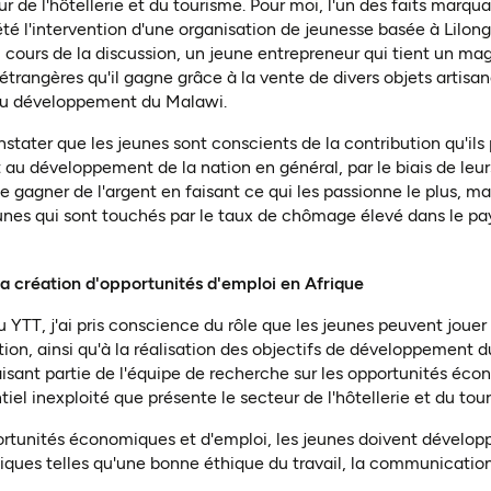
ur de l'hôtellerie et du tourisme. Pour moi, l'un des faits marqu
té l'intervention d'une organisation de jeunesse basée à Lilon
 cours de la discussion, un jeune entrepreneur qui tient un mag
étrangères qu'il gagne grâce à la vente de divers objets artisa
au développement du Malawi.
nstater que les jeunes sont conscients de la contribution qu'il
t au développement de la nation en général, par le biais de leur
gagner de l'argent en faisant ce qui les passionne le plus, mai
unes qui sont touchés par le taux de chômage élevé dans le pa
la création d'opportunités d'emploi en Afrique
 YTT, j'ai pris conscience du rôle que les jeunes peuvent jouer
on, ainsi qu'à la réalisation des objectifs de développement du
Faisant partie de l'équipe de recherche sur les opportunités écon
iel inexploité que présente le secteur de l'hôtellerie et du tou
ortunités économiques et d'emploi, les jeunes doivent dévelop
es telles qu'une bonne éthique du travail, la communication, 