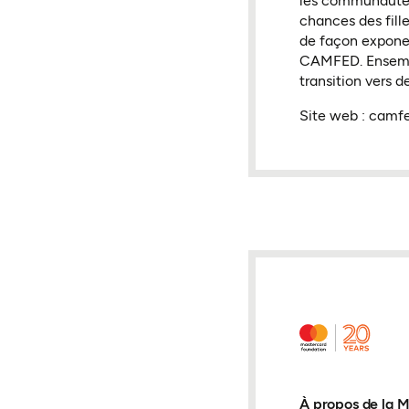
les communautés
chances des fil
de façon exponen
CAMFED. Ensemble
transition vers d
Site web : camf
À propos de la 