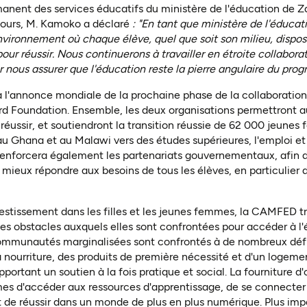
nent des services éducatifs du ministère de l'éducation de Zam
cours, M. Kamoko a déclaré
: "En tant que ministère de l'éducat
vironnement où chaque élève, quel que soit son milieu, dispose
pour réussir. Nous continuerons à travailler en étroite collabor
nous assurer que l'éducation reste la pierre angulaire du progr
à l'annonce mondiale de la prochaine phase de la collaboration
 Foundation. Ensemble, les deux organisations permettront aux
y réussir, et soutiendront la transition réussie de 62 000 jeune
Ghana et au Malawi vers des études supérieures, l'emploi et l
renforcera également les partenariats gouvernementaux, afin d
ieux répondre aux besoins de tous les élèves, en particulier de
estissement dans les filles et les jeunes femmes, la CAMFED t
 les obstacles auxquels elles sont confrontées pour accéder à l'
communautés marginalisées sont confrontés à de nombreux défis
nourriture, des produits de première nécessité et d'un logement
ortant un soutien à la fois pratique et social. La fourniture d'
es d'accéder aux ressources d'apprentissage, de se connecte
t de réussir dans un monde de plus en plus numérique. Plus imp