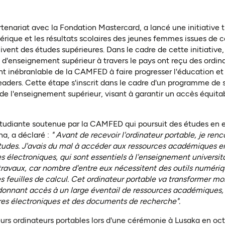
nouvel onglet)
enariat avec la Fondation Mastercard, a lancé une initiative t
mérique et les résultats scolaires des jeunes femmes issues d
vent des études supérieures. Dans le cadre de cette initiative,
d'enseignement supérieur à travers le pays ont reçu des ordina
 inébranlable de la CAMFED à faire progresser l'éducation et 
ders. Cette étape s'inscrit dans le cadre d'un programme de s
de l'enseignement supérieur, visant à garantir un accès équit
tudiante soutenue par la CAMFED qui poursuit des études en 
na, a déclaré :
" Avant de recevoir l'ordinateur portable, je renc
udes. J'avais du mal à accéder aux ressources académiques e
s électroniques, qui sont essentiels à l'enseignement universita
 travaux, car nombre d'entre eux nécessitent des outils numériq
es feuilles de calcul. Cet ordinateur portable va transformer m
donnant accès à un large éventail de ressources académiques,
ivres électroniques et des documents de recherche".
eurs ordinateurs portables lors d'une cérémonie à Lusaka en oct