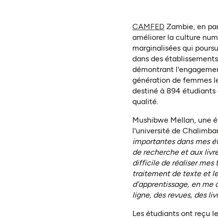
(ouvre dans un 
CAMFED
Zambie, en part
améliorer la culture nu
marginalisées qui poursui
dans des établissements 
démontrant l'engagement
génération de femmes lea
destiné à 894 étudiants 
qualité.
Mushibwe Mellan, une é
l'université de Chalimba
importantes dans mes ét
de recherche et aux livre
difficile de réaliser mes
traitement de texte et l
d'apprentissage, en me 
ligne, des revues, des l
Les étudiants ont reçu l