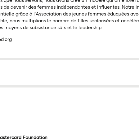
 que nous servons, nous avons créé un modèle qui améliore r
les de devenir des femmes indépendantes et influentes. Notre
tielle grâce à l'Association des jeunes femmes éduquées avec
, nous multiplions le nombre de filles scolarisées et accélér
es moyens de subsistance sûrs et le leadership.
ed.org
Mastercard Foundation