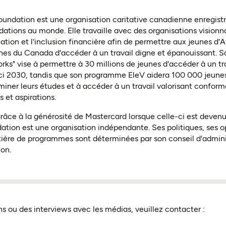
undation est une organisation caritative canadienne enregistr
dations au monde. Elle travaille avec des organisations visionna
ation et l'inclusion financière afin de permettre aux jeunes d'A
es du Canada d'accéder à un travail digne et épanouissant. Sa
rks" vise à permettre à 30 millions de jeunes d'accéder à un tr
ici 2030, tandis que son programme EleV aidera 100 000 jeun
iner leurs études et à accéder à un travail valorisant conform
s et aspirations.
âce à la générosité de Mastercard lorsque celle-ci est deven
dation est une organisation indépendante. Ses politiques, ses o
ière de programmes sont déterminées par son conseil d'admini
ion.
ns ou des interviews avec les médias, veuillez contacter :