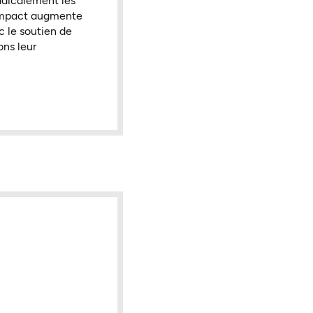
adicalement les
 impact augmente
 le soutien de
ons leur