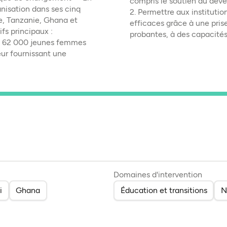
compris le soutien au déve
anisation dans ses cinq
2. Permettre aux institutio
, Tanzanie, Ghana et
efficaces grâce à une pris
fs principaux :
probantes, à des capacités 
 de 62 000 jeunes femmes
ur fournissant une
Domaines d'intervention
i
Ghana
Éducation et transitions
N