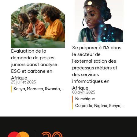
d'Ivoire, Sierra Leone,
Erythrée, Gambie, Eswatini,
République démocratique
du Congo, Tanzanie,
Nigéria, Zimbabwe, Sud
Soudan, Afrique du Sud,
Cameroun, Éthiopie, Niger,
Se préparer à l'IA dans
Morocco, Malawi, Tchad,
Évaluation de la
le secteur de
Syrie, Mali, Togo, Somalie
demande de postes
l'externalisation des
juniors dans l'analyse
processus métiers et
ESG et carbone en
des services
Afrique
informatiques en
25 juillet 2025
Afrique
Kenya, Morocco, Rwanda,
03 avril 2025
Ouganda, Éthiopie, Ghana,
Numérique
Mozambique, Mali,
Ouganda, Nigéria, Kenya,
République démocratique
Rwanda, Afrique du Sud
du Congo, Malawi, Gambie,
Burkina Faso, Erythrée,
Égypte, Djibouti, Côte
d'Ivoire, Zambie, Syrie,