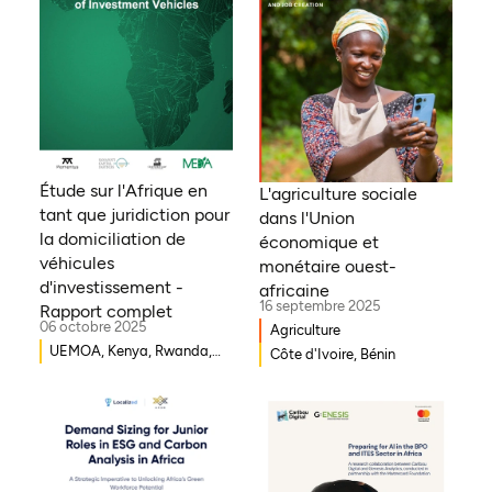
Étude sur l'Afrique en
L'agriculture sociale
tant que juridiction pour
dans l'Union
la domiciliation de
économique et
véhicules
monétaire ouest-
d'investissement -
africaine
16 septembre 2025
Rapport complet
06 octobre 2025
Agriculture
UEMOA, Kenya, Rwanda,
Côte d'Ivoire, Bénin
Burkina Faso, Guinée-
Bissau, Djibouti,
Mozambique, Égypte,
Bénin, Ghana, Sénégal,
Zambie, Ouganda, Côte