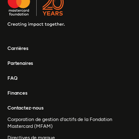
Tchad, Eswatini, Zimbabwe,
Tanzanie, Sud Soudan,
Somalie, Sierra Leone,
Afrique du Sud, Guinée-
Bissau, Sénégal, Niger,
Cameroun, UEMOA, Nigéria,
Bénin, Togo
Carrières
Partenaires
FAQ
Finances
Contactez-nous
Corporation de gestion d'actifs de la Fondation
Mastercard (MFAM)
Directives de marque