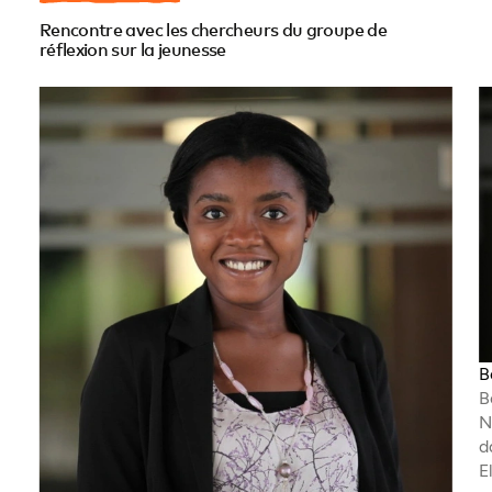
Rencontre avec les chercheurs du groupe de
réflexion sur la jeunesse
B
B
N
d
E