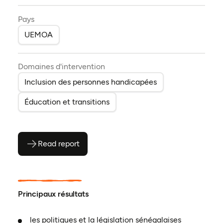
Pays
UEMOA
Domaines d'intervention
Inclusion des personnes handicapées
Éducation et transitions
Read report
(ouvre en PDF)
(ouvre dans un nouvel onglet)
Principaux résultats
les politiques et la législation sénégalaises