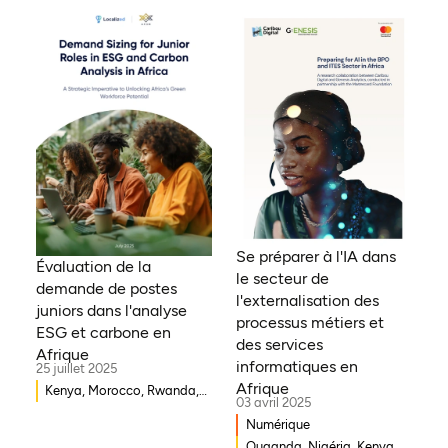
Bissau, Djibouti,
Mozambique, Égypte,
Bénin, Ghana, Sénégal,
Zambie, Ouganda, Côte
d'Ivoire, Sierra Leone,
Erythrée, Gambie, Eswatini,
République démocratique
du Congo, Tanzanie,
Nigéria, Zimbabwe, Sud
Soudan, Afrique du Sud,
Cameroun, Éthiopie, Niger,
Se préparer à l'IA dans
Morocco, Malawi, Tchad,
Évaluation de la
le secteur de
Syrie, Mali, Togo, Somalie
demande de postes
l'externalisation des
juniors dans l'analyse
processus métiers et
ESG et carbone en
des services
Afrique
informatiques en
25 juillet 2025
Afrique
Kenya, Morocco, Rwanda,
03 avril 2025
Ouganda, Éthiopie, Ghana,
Numérique
Mozambique, Mali,
Ouganda, Nigéria, Kenya,