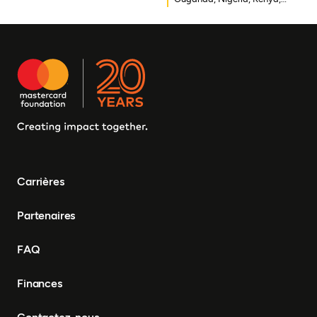
République démocratique
Rwanda, Afrique du Sud
du Congo, Malawi, Gambie,
Burkina Faso, Erythrée,
Égypte, Djibouti, Côte
d'Ivoire, Zambie, Syrie,
Tchad, Eswatini, Zimbabwe,
Tanzanie, Sud Soudan,
Somalie, Sierra Leone,
Afrique du Sud, Guinée-
Bissau, Sénégal, Niger,
Cameroun, UEMOA, Nigéria,
Bénin, Togo
Carrières
Partenaires
FAQ
Finances