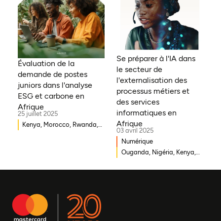
République démocratique
du Congo, Tanzanie,
Nigéria, Zimbabwe, Sud
Soudan, Afrique du Sud,
Cameroun, Éthiopie, Niger,
Se préparer à l'IA dans
Morocco, Malawi, Tchad,
Évaluation de la
le secteur de
Syrie, Mali, Togo, Somalie
demande de postes
l'externalisation des
juniors dans l'analyse
processus métiers et
ESG et carbone en
des services
Afrique
informatiques en
25 juillet 2025
Afrique
Kenya, Morocco, Rwanda,
03 avril 2025
Ouganda, Éthiopie, Ghana,
Numérique
Mozambique, Mali,
Ouganda, Nigéria, Kenya,
République démocratique
Rwanda, Afrique du Sud
du Congo, Malawi, Gambie,
Burkina Faso, Erythrée,
Égypte, Djibouti, Côte
d'Ivoire, Zambie, Syrie,
Tchad, Eswatini, Zimbabwe,