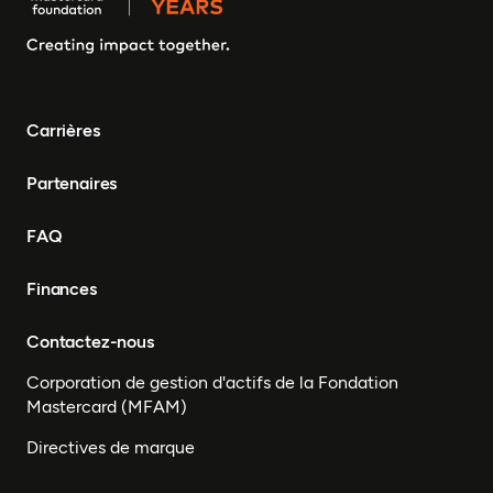
Tanzanie, Sud Soudan,
Somalie, Sierra Leone,
Afrique du Sud, Guinée-
Bissau, Sénégal, Niger,
Cameroun, UEMOA, Nigéria,
Bénin, Togo
Carrières
Partenaires
FAQ
Finances
Contactez-nous
Corporation de gestion d'actifs de la Fondation
Mastercard (MFAM)
Directives de marque