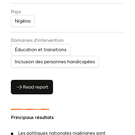
Pays
Nigéria
Domaines d'intervention
Éducation et transitions
Inclusion des personnes handicapées
Read report
(ouvre en PDF)
(ouvre dans un nouvel onglet)
Principaux résultats
Les politiques nationales nigérianes sont