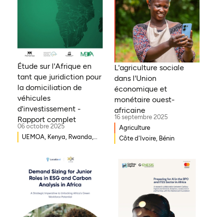
Étude sur l'Afrique en
L'agriculture sociale
tant que juridiction pour
dans l'Union
la domiciliation de
économique et
véhicules
monétaire ouest-
d'investissement -
africaine
16 septembre 2025
Rapport complet
06 octobre 2025
Agriculture
UEMOA, Kenya, Rwanda,
Côte d'Ivoire, Bénin
Burkina Faso, Guinée-
Bissau, Djibouti,
Mozambique, Égypte,
Bénin, Ghana, Sénégal,
Zambie, Ouganda, Côte
d'Ivoire, Sierra Leone,
Erythrée, Gambie, Eswatini,