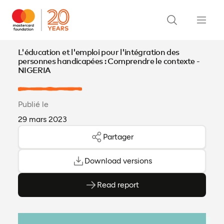
L'éducation et l'emploi pour l'intégration des
personnes handicapées : Comprendre le contexte -
NIGERIA
Publié le
29 mars 2023
Partager
Download versions
Read report
(ouvre en PDF)
(ouvre dans un nouvel onglet)