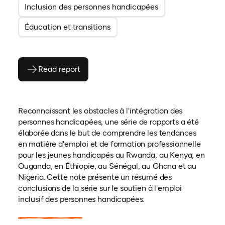
Inclusion des personnes handicapées
Éducation et transitions
Read report
(ouvre en PDF)
(ouvre dans un nouvel onglet)
Reconnaissant les obstacles à l'intégration des
personnes handicapées, une série de rapports a été
élaborée dans le but de comprendre les tendances
en matière d'emploi et de formation professionnelle
pour les jeunes handicapés au Rwanda, au Kenya, en
Ouganda, en Éthiopie, au Sénégal, au Ghana et au
Nigeria. Cette note présente un résumé des
conclusions de la série sur le soutien à l'emploi
inclusif des personnes handicapées.