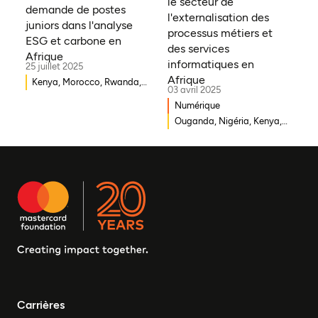
le secteur de
Syrie, Mali, Togo, Somalie
demande de postes
l'externalisation des
juniors dans l'analyse
processus métiers et
ESG et carbone en
des services
Afrique
informatiques en
25 juillet 2025
Afrique
Kenya, Morocco, Rwanda,
03 avril 2025
Ouganda, Éthiopie, Ghana,
Numérique
Mozambique, Mali,
Ouganda, Nigéria, Kenya,
République démocratique
Rwanda, Afrique du Sud
du Congo, Malawi, Gambie,
Burkina Faso, Erythrée,
Égypte, Djibouti, Côte
d'Ivoire, Zambie, Syrie,
Tchad, Eswatini, Zimbabwe,
Tanzanie, Sud Soudan,
Somalie, Sierra Leone,
Afrique du Sud, Guinée-
Bissau, Sénégal, Niger,
Cameroun, UEMOA, Nigéria,
Bénin, Togo
Carrières