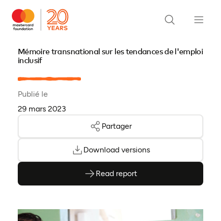
Mémoire transnational sur les tendances de l'emploi
inclusif
Publié le
29 mars 2023
Partager
Download versions
Read report
(ouvre en PDF)
(ouvre dans un nouvel onglet)