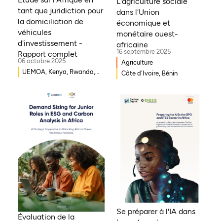
L'agriculture sociale
tant que juridiction pour
dans l'Union
la domiciliation de
économique et
véhicules
monétaire ouest-
d'investissement -
africaine
16 septembre 2025
Rapport complet
06 octobre 2025
Agriculture
UEMOA, Kenya, Rwanda,
Côte d'Ivoire, Bénin
Burkina Faso, Guinée-
Bissau, Djibouti,
Mozambique, Égypte,
Bénin, Ghana, Sénégal,
Zambie, Ouganda, Côte
d'Ivoire, Sierra Leone,
Erythrée, Gambie, Eswatini,
République démocratique
du Congo, Tanzanie,
Nigéria, Zimbabwe, Sud
Soudan, Afrique du Sud,
Cameroun, Éthiopie, Niger,
Se préparer à l'IA dans
Morocco, Malawi, Tchad,
Évaluation de la