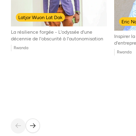
Latjor Wuon Lat Dak
Eric N
La résilience forgée - L'odyssée d'une
Inspirer l
décennie de l'obscurité à l'autonomisation
d'entrepr
Rwanda
Rwanda