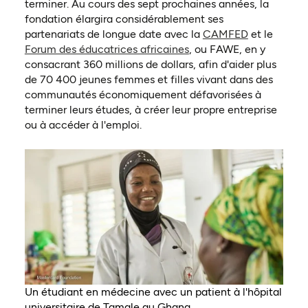
terminer. Au cours des sept prochaines années, la
fondation élargira considérablement ses
(ouvre dans
partenariats de longue date avec la
CAMFED
et le
(ouvre dans un nouvel o
Forum des éducatrices africaines
, ou FAWE, en y
consacrant 360 millions de dollars, afin d'aider plus
de 70 400 jeunes femmes et filles vivant dans des
communautés économiquement défavorisées à
terminer leurs études, à créer leur propre entreprise
ou à accéder à l'emploi.
Un étudiant en médecine avec un patient à l'hôpital
universitaire de Tamale au Ghana.