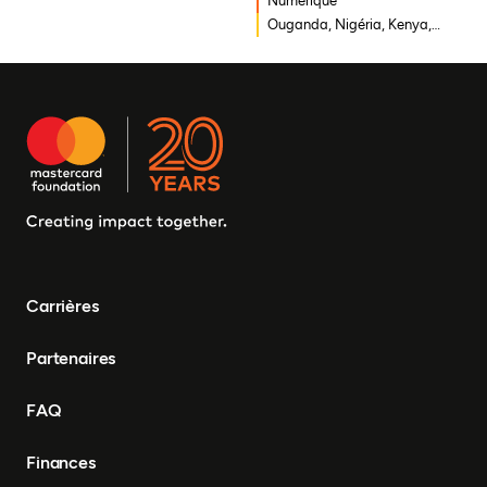
Numérique
Mozambique, Mali,
Ouganda, Nigéria, Kenya,
République démocratique
Rwanda, Afrique du Sud
du Congo, Malawi, Gambie,
Burkina Faso, Erythrée,
Égypte, Djibouti, Côte
d'Ivoire, Zambie, Syrie,
Tchad, Eswatini, Zimbabwe,
Tanzanie, Sud Soudan,
Somalie, Sierra Leone,
Afrique du Sud, Guinée-
Bissau, Sénégal, Niger,
Cameroun, UEMOA, Nigéria,
Bénin, Togo
Carrières
Partenaires
FAQ
Finances