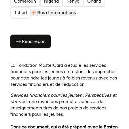
Cameroun
Nigéria
Kenya
Ghana
Tchad
Plus d'informations
Read report
(ouvre en PDF)
(ouvre dans un nouvel onglet)
La Fondation MasterCard a étudié les services
financiers pour les jeunes en testant des approches
pour atteindre les jeunes à faibles revenus avec des
services financiers et de l'éducation.
Services financiers pour les jeunes : Perspectives et
défis
est une revue des premières idées et des
enseignements tirés de nos projets de services
financiers pour les jeunes.
Dans ce document, qui a été préparé avec le Boston