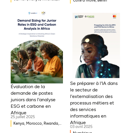
Côte d'Ivoire, Bénin
Burkina Faso, Guinée-
Bissau, Djibouti,
Mozambique, Égypte,
Bénin, Ghana, Sénégal,
Zambie, Ouganda, Côte
d'Ivoire, Sierra Leone,
Erythrée, Gambie, Eswatini,
République démocratique
du Congo, Tanzanie,
Nigéria, Zimbabwe, Sud
Soudan, Afrique du Sud,
Cameroun, Éthiopie, Niger,
Se préparer à l'IA dans
Morocco, Malawi, Tchad,
Évaluation de la
le secteur de
Syrie, Mali, Togo, Somalie
demande de postes
l'externalisation des
juniors dans l'analyse
processus métiers et
ESG et carbone en
des services
Afrique
informatiques en
25 juillet 2025
Afrique
Kenya, Morocco, Rwanda,
03 avril 2025
Ouganda, Éthiopie, Ghana,